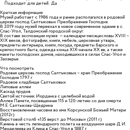
Подходит для детей: Да
Краткая информация
Музей работает с 1986 года и ранее располагался в родовой
церкви господ Салтыковых Преображения Господня.
В 2019 году музей переехал в новое современное здание в с.
Спас-Угол, Талдомский городской округ.
В составе экспозиции музея — календари-месяцесловы XVIII –
XIX веков, фотографии, книги, мебель, церковная утварь,
предметы интерьера, книги, посуда, предметы барского и
крепостного быта, одежда конца XIX-начала ХХ вв, а также
макеты господских домов, находившихся в селах Спас-Угол и
Заозерье.
Что посмотреть
Родовая церковь господ Салтыковых – храм Преображения
Господня 1797 г.
Родовое кладбище Салтыковых
Липовые аллеи
Каскад прудов
Святой источник Иорданка с целебной водой
Аллея Памяти, посвященная 115 и 120-летию со дня смерти
М.Е. Салтыкова-Щедрина
Восстановленная часовня во имя Корсунской Божьей Матери
(2012г.)
Верстовой столб «135 верст до Москвы» (2011 г.)
Камень в честь легендарного полета на воздушном шаре Д.И.
Менделеева из Клина в Спас-Угол в 1887 г.