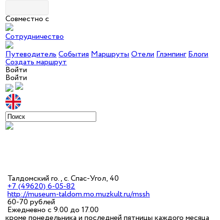
Совместно с
Сотрудничество
Путеводитель
События
Маршруты
Отели
Глэмпинг
Блоги
Создать маршрут
Войти
Войти
Талдомский го., с. Спас-Угол, 40
+7 (49620) 6-05-82
http://museum-taldom.mo.muzkult.ru/mssh
60-70 рублей
Ежедневно с 9.00 до 17.00
кроме понедельника и последней пятницы каждого месяца