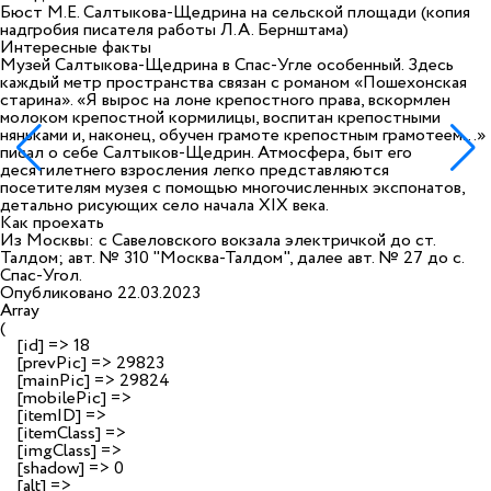
Бюст М.Е. Салтыкова-Щедрина на сельской площади (копия
надгробия писателя работы Л.А. Бернштама)
Интересные факты
Музей Салтыкова-Щедрина в Спас-Угле особенный. Здесь
каждый метр пространства связан с романом «Пошехонская
старина». «Я вырос на лоне крепостного права, вскормлен
молоком крепостной кормилицы, воспитан крепостными
няньками и, наконец, обучен грамоте крепостным грамотеем…»
писал о себе Салтыков-Щедрин. Атмосфера, быт его
десятилетнего взросления легко представляются
посетителям музея с помощью многочисленных экспонатов,
детально рисующих село начала ХIХ века.
Как проехать
Из Москвы: с Савеловского вокзала электричкой до ст.
Талдом; авт. № 310 "Москва-Талдом", далее авт. № 27 до с.
Спас-Угол.
Опубликовано 22.03.2023
Array

(

    [id] => 18

    [prevPic] => 29823

    [mainPic] => 29824

    [mobilePic] => 

    [itemID] => 

    [itemClass] => 

    [imgClass] => 

    [shadow] => 0

    [alt] => 
