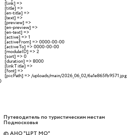
    [link] => 

    [title] => 

    [en-title] => 

    [text] => 

    [preview] => 

    [en-preview] => 

    [en-text] => 

    [active] => 1

    [activeFrom] => 0000-00-00

    [activeTo] => 0000-00-00

    [moduleID] => 2

    [sort] => 0

    [duration] => 8000

    [linkTitle] => 

    [font] => 

    [picPath] => /uploads/main/2026_06_02/6a1e865fb9571.jpg

Путеводитель по туристическим местам
Подмосковья
© АНО "ЦРТ МО"