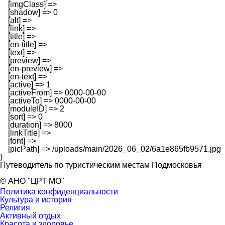
    [imgClass] => 

    [shadow] => 0

    [alt] => 

    [link] => 

    [title] => 

    [en-title] => 

    [text] => 

    [preview] => 

    [en-preview] => 

    [en-text] => 

    [active] => 1

    [activeFrom] => 0000-00-00

    [activeTo] => 0000-00-00

    [moduleID] => 2

    [sort] => 0

    [duration] => 8000

    [linkTitle] => 

    [font] => 

    [picPath] => /uploads/main/2026_06_02/6a1e865fb9571.jpg

Путеводитель по туристическим местам Подмосковья
© АНО "ЦРТ МО"
Политика конфиденциальности
Культура и история
Религия
Активный отдых
Красота и здоровье