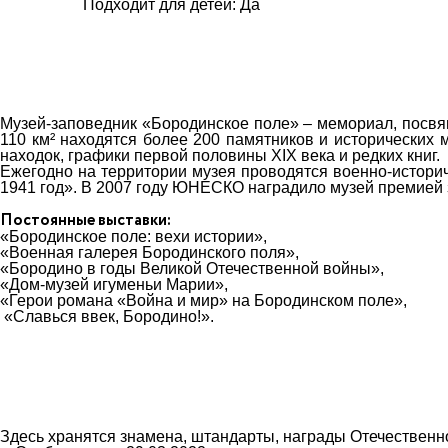
Подходит для детей: Да
Музей-заповедник «Бородинское поле» – мемориал, посвя
110 км² находятся более 200 памятников и исторических 
находок, графики первой половины XIX века и редких книг.
Ежегодно на территории музея проводятся военно-историч
1941 год». В 2007 году ЮНЕСКО наградило музей премией з
Постоянные выставки:
«Бородинское поле: вехи истории»,
«Военная галерея Бородинского поля»,
«Бородино в годы Великой Отечественной войны»,
«Дом-музей игуменьи Марии»,
«Герои романа «Война и мир» на Бородинском поле»,
«Славься ввек, Бородино!».
Здесь хранятся знамена, штандарты, награды Отечественн