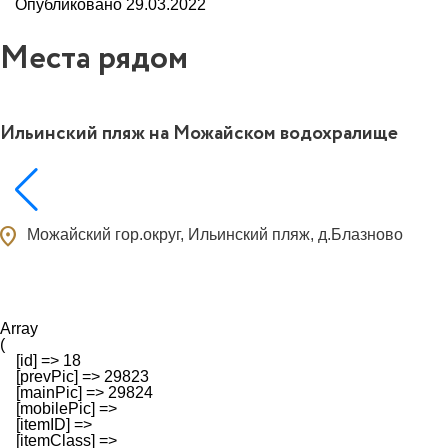
Опубликовано 29.03.2022
Места рядом
Ильинский пляж на Можайском водохралище
ocation_on
Можайский гор.округ, Ильинский пляж, д.Блазново
Array

(

    [id] => 18

    [prevPic] => 29823

    [mainPic] => 29824

    [mobilePic] => 

    [itemID] => 

    [itemClass] => 
