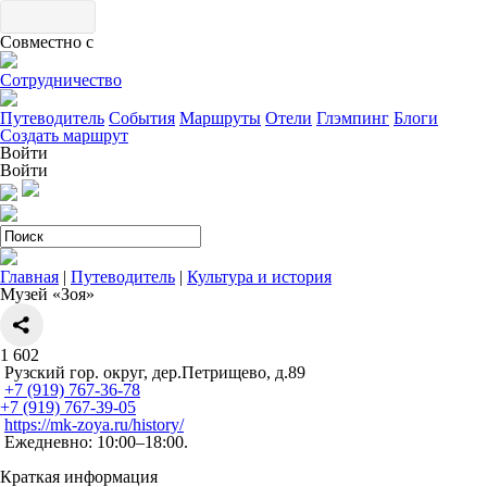
Совместно с
Сотрудничество
Путеводитель
События
Маршруты
Отели
Глэмпинг
Блоги
Создать маршрут
Войти
Войти
Главная
|
Путеводитель
|
Культура и история
Музей «Зоя»
1
602
Рузский гор. округ, дер.Петрищево, д.89
+7 (919) 767-36-78
+7 (919) 767-39-05
https://mk-zoya.ru/history/
Ежедневно: 10:00–18:00.
Краткая информация