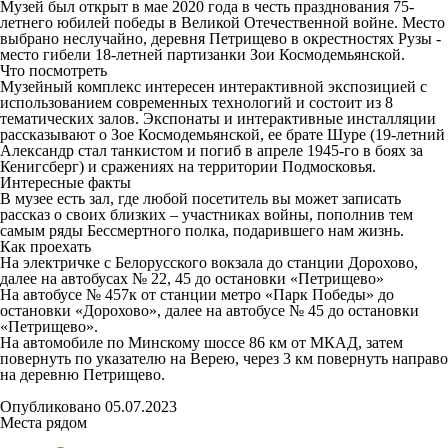
Музей был открыт в мае 2020 года в честь празднования 75-
летнего юбилей победы в Великой Отечественной войне. Место
выбрано неслучайно, деревня Петрищево в окрестностях Рузы -
место гибели 18-летней партизанки Зои Космодемьянской.
Что посмотреть
Музейный комплекс интересен интерактивной экспозицией с
использованием современных технологий и состоит из 8
тематических залов. Экспонаты и интерактивные инсталляции
рассказывают о Зое Космодемьянской, ее брате Шуре (19-летний
Александр стал танкистом и погиб в апреле 1945-го в боях за
Кенигсберг) и сражениях на территории Подмосковья.
Интересные факты
В музее есть зал, где любой посетитель вы может записать
рассказ о своих близких – участниках войны, пополнив тем
самым ряды Бессмертного полка, подарившего нам жизнь.
Как проехать
На электричке с Белорусского вокзала до станции Дорохово,
далее на автобусах № 22, 45 до остановки «Петрищево»
На автобусе № 457к от станции метро «Парк Победы» до
остановки «Дорохово», далее на автобусе № 45 до остановки
«Петрищево».
На автомобиле по Минскому шоссе 86 км от МКАД, затем
повернуть по указателю на Верею, через 3 км повернуть направо
на деревню Петрищево.
Опубликовано 05.07.2023
Места рядом