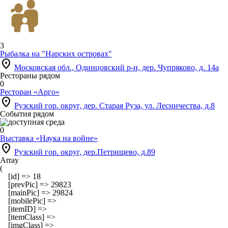
3
Рыбалка на "Нарских островах"
location_on
Московская обл., Одинцовский р-н, дер. Чупряково, д. 14а
Рестораны рядом
0
Ресторан «Арго»
location_on
Рузский гор. округ, дер. Старая Руза, ул. Лесничества, д.8
События рядом
0
Выставка «Наука на войне»
location_on
Рузский гор. округ, дер.Петрищево, д.89
Array

(

    [id] => 18

    [prevPic] => 29823

    [mainPic] => 29824

    [mobilePic] => 

    [itemID] => 

    [itemClass] => 

    [imgClass] => 
