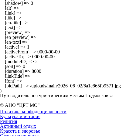
    [shadow] => 0

    [alt] => 

    [link] => 

    [title] => 

    [en-title] => 

    [text] => 

    [preview] => 

    [en-preview] => 

    [en-text] => 

    [active] => 1

    [activeFrom] => 0000-00-00

    [activeTo] => 0000-00-00

    [moduleID] => 2

    [sort] => 0

    [duration] => 8000

    [linkTitle] => 

    [font] => 

    [picPath] => /uploads/main/2026_06_02/6a1e865fb9571.jpg

Путеводитель по туристическим местам Подмосковья
© АНО "ЦРТ МО"
Политика конфиденциальности
Культура и история
Религия
Активный отдых
Красота и здоровье
Отдых на природе