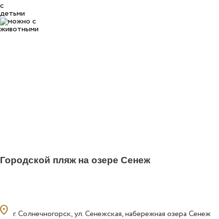
Городской пляж на озере Сенеж
ocation_on
г. Солнечногорск, ул. Сенежская, набережная озера Сенеж