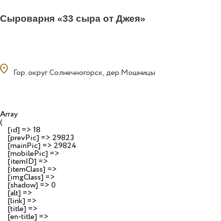
Сыроварня «33 сыра от Джея»
ocation_on
Гор. округ Солнечногорск, дер.Мошницы
Array

(

    [id] => 18

    [prevPic] => 29823

    [mainPic] => 29824

    [mobilePic] => 

    [itemID] => 

    [itemClass] => 

    [imgClass] => 

    [shadow] => 0

    [alt] => 

    [link] => 

    [title] => 

    [en-title] => 
