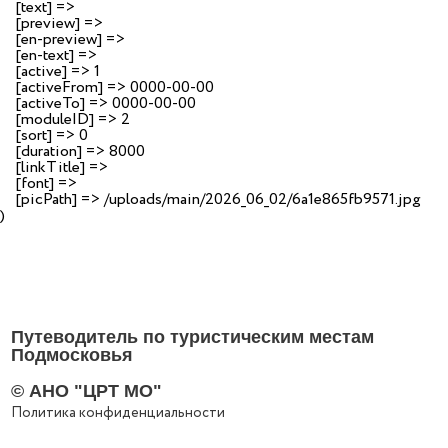
    [text] => 

    [preview] => 

    [en-preview] => 

    [en-text] => 

    [active] => 1

    [activeFrom] => 0000-00-00

    [activeTo] => 0000-00-00

    [moduleID] => 2

    [sort] => 0

    [duration] => 8000

    [linkTitle] => 

    [font] => 

    [picPath] => /uploads/main/2026_06_02/6a1e865fb9571.jpg

Путеводитель по туристическим местам
Подмосковья
© АНО "ЦРТ МО"
Политика конфиденциальности