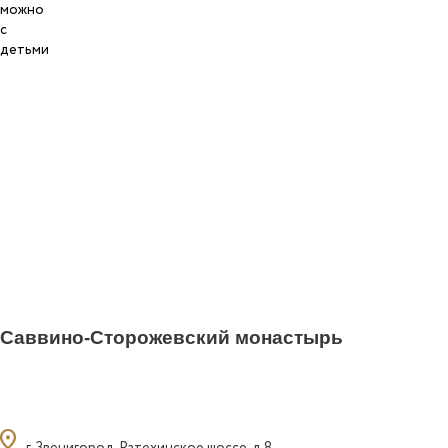
5
Саввино-Сторожевский монастырь
ocation_on