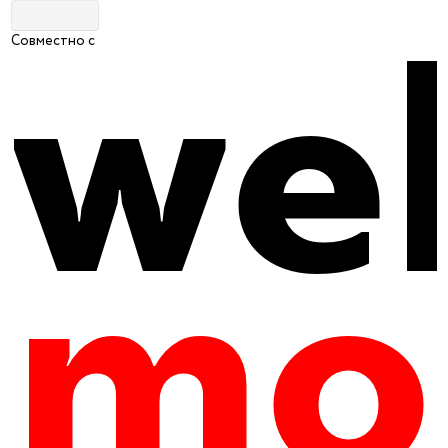
Совместно с
Главная
|
Путеводитель
|
Охота и рыбалка
Рыбалка на Дубешне под Звенигородом
4
605