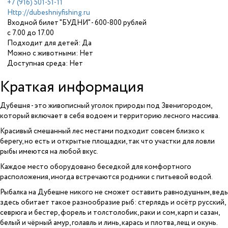
+7 (916) 501-51-11
Http://dubeshniyfishing.ru
Входной билет "БУДНИ" - 600-800 рублей
с 7.00 до 17.00
Подходит для детей: Да
Можно с животными: Нет
Доступная среда: Нет
Краткая информация
Дубешня - это живописный уголок природы под Звенигородом,
который включает в себя водоем и территорию лесного массива.
Красивый смешанный лес местами подходит совсем близко к
берегу, но есть и открытые площадки, так что участки для ловли
рыбы имеются на любой вкус.
Каждое место оборудовано беседкой для комфортного
расположения, иногда встречаются родники с питьевой водой.
Рыбалка на Дубешне никого не сможет оставить равнодушным, ведь
здесь обитает такое разнообразие рыб: стерлядь и осётр русский,
севрюга и бестер, форель и толстолобик, раки и сом, карп и сазан,
белый и чёрный амур, голавль и линь, карась и плотва, лещ и окунь.