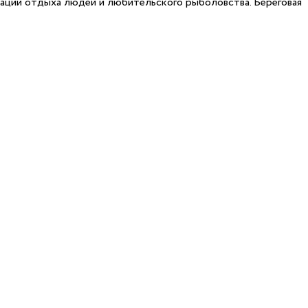
зации отдыха людей и любительского рыболовства. Береговая
10