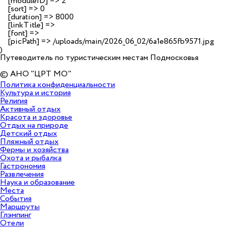
    [moduleID] => 2

    [sort] => 0

    [duration] => 8000

    [linkTitle] => 

    [font] => 

    [picPath] => /uploads/main/2026_06_02/6a1e865fb9571.jpg

Путеводитель по туристическим местам Подмосковья
© АНО "ЦРТ МО"
Политика конфиденциальности
Культура и история
Религия
Активный отдых
Красота и здоровье
Отдых на природе
Детский отдых
Пляжный отдых
Фермы и хозяйства
Охота и рыбалка
Гастрономия
Развлечения
Наука и образование
Места
События
Маршруты
Глэмпинг
Отели