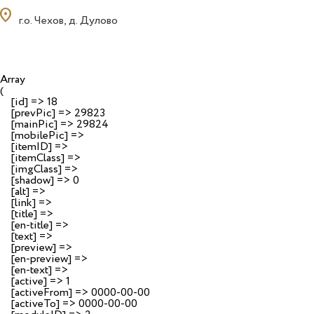
ocation_on
г.о. Чехов, д. Дулово
Array

(

    [id] => 18

    [prevPic] => 29823

    [mainPic] => 29824

    [mobilePic] => 

    [itemID] => 

    [itemClass] => 

    [imgClass] => 

    [shadow] => 0

    [alt] => 

    [link] => 

    [title] => 

    [en-title] => 

    [text] => 

    [preview] => 

    [en-preview] => 

    [en-text] => 

    [active] => 1

    [activeFrom] => 0000-00-00

    [activeTo] => 0000-00-00
