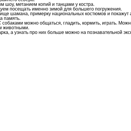
 шоу, метанием копий и танцами у костра.
дуем посещать именно зимой для большего погружения.
ище шамана, примерку национальных костюмов и покажут а
а память.
 собаками можно общаться, гладить, кормить, играть. Можн
им животными.
ка, а узнать про них больше можно на познавательной экс