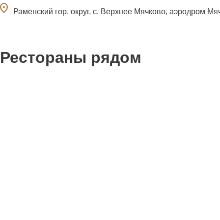
ocation_on
Раменский гор. округ, с. Верхнее Мячково, аэродром Мя
Рестораны рядом