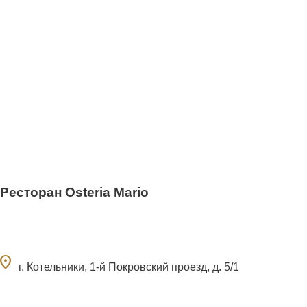
Ресторан Osteria Mario
ocation_on
г. Котельники, 1-й Покровский проезд, д. 5/1