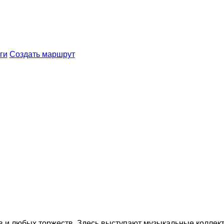
ги
Создать маршрут
 и любых торжеств. Здесь выступают музыкальные коллект