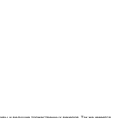
ивы и ведущие торжественных вечеров. Так же имеется