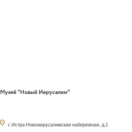
Музей "Новый Иерусалим"
ocation_on
г. Истра Новоиерусалимская набережная, д.1