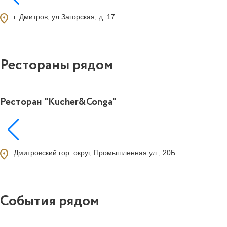
ocation_on
г. Дмитров, ул Загорская, д. 17
Рестораны рядом
Ресторан "Kucher&Conga"
ocation_on
Дмитровский гор. округ, Промышленная ул., 20Б
События рядом