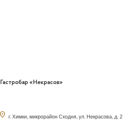
Гастробар «Некрасов»
ocation_on
г. Химки, микрорайон Сходня, ул. Некрасова, д. 2