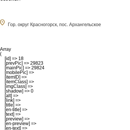
ocation_on
Гор. округ Красногорск, пос. Архангельское
Array

(

    [id] => 18

    [prevPic] => 29823

    [mainPic] => 29824

    [mobilePic] => 

    [itemID] => 

    [itemClass] => 

    [imgClass] => 

    [shadow] => 0

    [alt] => 

    [link] => 

    [title] => 

    [en-title] => 

    [text] => 

    [preview] => 

    [en-preview] => 

    [en-text] => 
