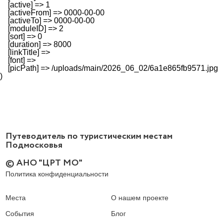
    [active] => 1

    [activeFrom] => 0000-00-00

    [activeTo] => 0000-00-00

    [moduleID] => 2

    [sort] => 0

    [duration] => 8000

    [linkTitle] => 

    [font] => 

    [picPath] => /uploads/main/2026_06_02/6a1e865fb9571.jpg

Путеводитель по туристическим местам
Подмосковья
© АНО "ЦРТ МО"
Политика конфиденциальности
Места
О нашем проекте
События
Блог