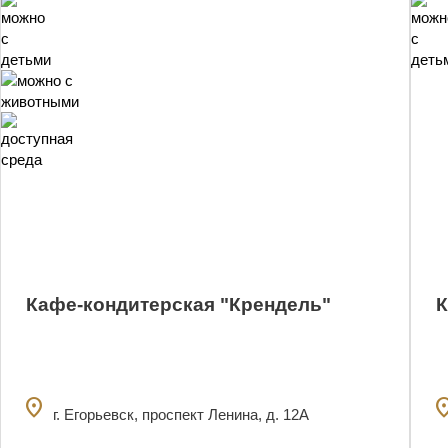
1
Кафе-кондитерская "Крендель"
К
location_on
locatio
г. Егорьевск, проспект Ленина, д. 12А