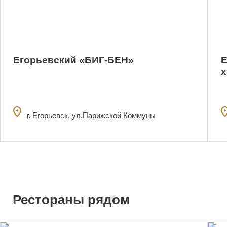
Егорьевский «БИГ-БЕН»
Е
х
location_on
locatio
г. Егорьевск, ул.Парижской Коммуны
Рестораны рядом