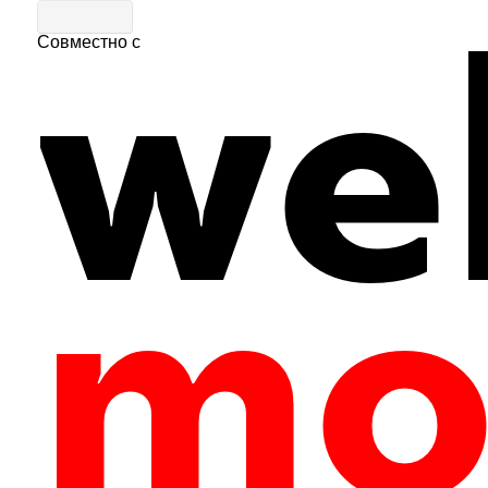
Совместно с
Главная
|
Путеводитель
|
Фермы и хозяйства
"Семейная ферма и кемпинг «Мартьянко
1
602