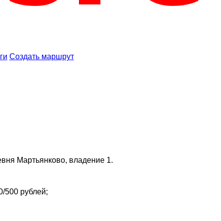
ги
Создать маршрут
евня Мартьянково, владение 1.
/500 рублей;