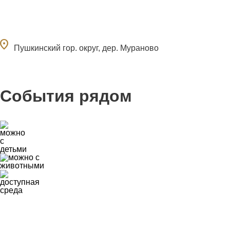
ocation_on
Пушкинский гор. округ, дер. Мураново
События рядом