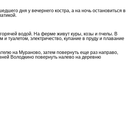
едшего дня у вечернего костра, а на ночь остановиться в
матикой.
 горячей водой. На ферме живут куры, козы и пчелы. В
и туалетом, электричество, купание в пруду и плавание
ателю на Мураново, затем повернуть еще раз направо,
ревней Володкино повернуть налево на деревню
3