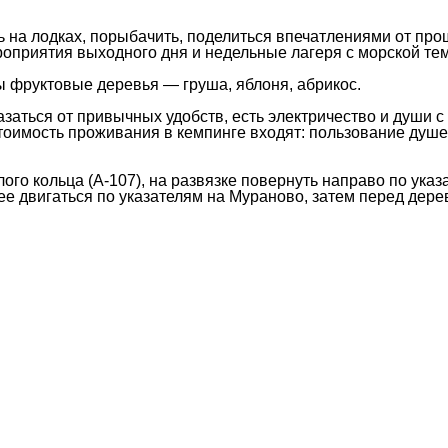
 на лодках, порыбачить, поделиться впечатлениями от прош
ероприятия выходного дня и недельные лагеря с морской те
 фруктовые деревья — груша, яблоня, абрикос.
казаться от привычных удобств, есть электричество и души с
имость проживания в кемпинге входят: пользование душем 
го кольца (А-107), на развязке повернуть направо по указ
лее двигаться по указателям на Мураново, затем перед де