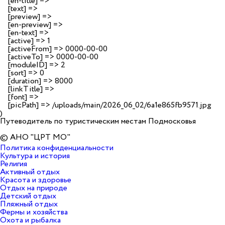
    [en-title] => 

    [text] => 

    [preview] => 

    [en-preview] => 

    [en-text] => 

    [active] => 1

    [activeFrom] => 0000-00-00

    [activeTo] => 0000-00-00

    [moduleID] => 2

    [sort] => 0

    [duration] => 8000

    [linkTitle] => 

    [font] => 

    [picPath] => /uploads/main/2026_06_02/6a1e865fb9571.jpg

Путеводитель по туристическим местам Подмосковья
© АНО "ЦРТ МО"
Политика конфиденциальности
Культура и история
Религия
Активный отдых
Красота и здоровье
Отдых на природе
Детский отдых
Пляжный отдых
Фермы и хозяйства
Охота и рыбалка