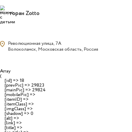
0
Ресторан Zotto
ocation_on
Революционная улица, 7А
Волоколамск, Московская область, Россия
Array

(

    [id] => 18

    [prevPic] => 29823

    [mainPic] => 29824

    [mobilePic] => 

    [itemID] => 

    [itemClass] => 

    [imgClass] => 

    [shadow] => 0

    [alt] => 

    [link] => 

    [title] => 
