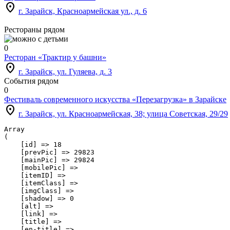
location_on
г. Зарайск, Красноармейская ул., д. 6
Рестораны рядом
0
Ресторан «Трактир у башни»
location_on
г. Зарайск, ул. Гуляева, д. 3
События рядом
0
Фестиваль современного искусства «Перезагрузка» в Зарайске
location_on
г. Зарайск, ул. Красноармейская, 38; улица Советская, 29/29
Array

(

    [id] => 18

    [prevPic] => 29823

    [mainPic] => 29824

    [mobilePic] => 

    [itemID] => 

    [itemClass] => 

    [imgClass] => 

    [shadow] => 0

    [alt] => 

    [link] => 

    [title] => 

    [en-title] => 
