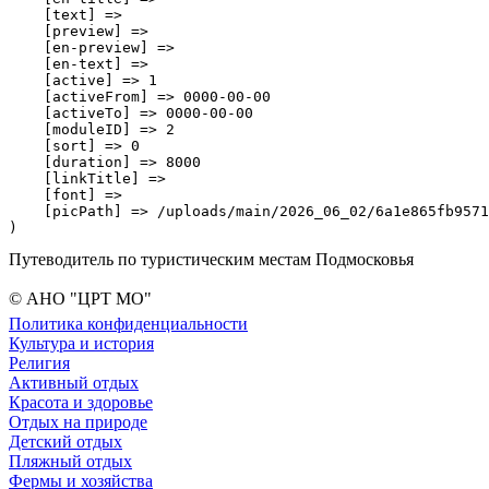
    [text] => 

    [preview] => 

    [en-preview] => 

    [en-text] => 

    [active] => 1

    [activeFrom] => 0000-00-00

    [activeTo] => 0000-00-00

    [moduleID] => 2

    [sort] => 0

    [duration] => 8000

    [linkTitle] => 

    [font] => 

    [picPath] => /uploads/main/2026_06_02/6a1e865fb9571
Путеводитель по туристическим местам Подмосковья
© АНО "ЦРТ МО"
Политика конфиденциальности
Культура и история
Религия
Активный отдых
Красота и здоровье
Отдых на природе
Детский отдых
Пляжный отдых
Фермы и хозяйства