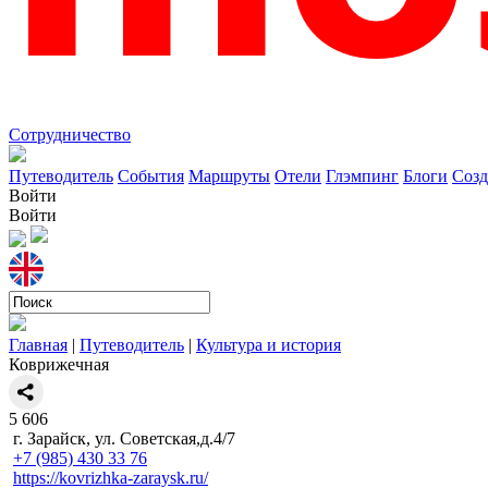
Сотрудничество
Путеводитель
События
Маршруты
Отели
Глэмпинг
Блоги
Созд
Войти
Войти
Главная
|
Путеводитель
|
Культура и история
Коврижечная
5
606
г. Зарайск, ул. Советская,д.4/7
+7 (985) 430 33 76
https://kovrizhka-zaraysk.ru/