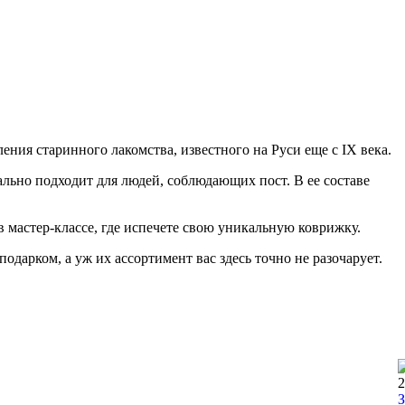
ения старинного лакомства, известного на Руси еще с IX века.
еально подходит для людей, соблюдающих пост. В ее составе
 в мастер-классе, где испечете свою уникальную коврижку.
дарком, а уж их ассортимент вас здесь точно не разочарует.
2
З