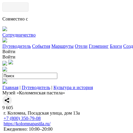
Совместно с
Сотрудничество
Путеводитель
События
Маршруты
Отели
Глэмпинг
Блоги
Созд
Войти
Войти
Главная
|
Путеводитель
|
Культура и история
Музей «Коломенская пастила»
9
605
г. Коломна, Посадская улица, дом 13а
+7 (800) 350-79-08
https://kolomnapastila.ru/
Ежедневно: 10:00–20:00