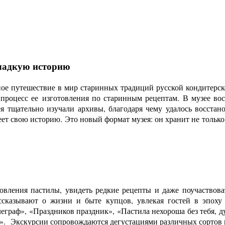
сладкую историю
ое путешествие в мир старинных традиций русской кондитерско
роцесс ее изготовления по старинным рецептам. В музее восс
ея тщательно изучали архивы, благодаря чему удалось восстан
ет свою историю. Это новый формат музея: он хранит не только
овления пастилы, увидеть редкие рецепты и даже поучаствоват
ссказывают о жизни и быте купцов, увлекая гостей в эпоху
граф», «Праздников праздник», «Пастила нехороша без тебя, д
у».
Экскурсии сопровождаются дегустациями различных сортов п