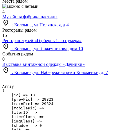
Места рядом
4
Музейная фабрика пастилы
location_on
г. Коломна, ул.Полянская, д.4
Рестораны рядом
15
Ресторан-музей «Гербергъ 1-го нумера»
location_on
г. Коломна, ул. Лажечникова, дом 10
События рядом
0
Выставка винтажной одежды «Дачники»
location_on
г. Коломна, ул. Набережная реки Коломенки, д. 7
Array

(

    [id] => 18

    [prevPic] => 29823

    [mainPic] => 29824

    [mobilePic] => 

    [itemID] => 

    [itemClass] => 

    [imgClass] => 

    [shadow] => 0

    [alt] => 
