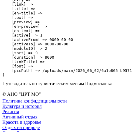
    [link] => 

    [title] => 

    [en-title] => 

    [text] => 

    [preview] => 

    [en-preview] => 

    [en-text] => 

    [active] => 1

    [activeFrom] => 0000-00-00

    [activeTo] => 0000-00-00

    [moduleID] => 2

    [sort] => 0

    [duration] => 8000

    [linkTitle] => 

    [font] => 

    [picPath] => /uploads/main/2026_06_02/6a1e865fb9571
Путеводитель по туристическим местам Подмосковья
© АНО "ЦРТ МО"
Политика конфиденциальности
Культура и история
Религия
Активный отдых
Красота и здоровье
Отдых на природе