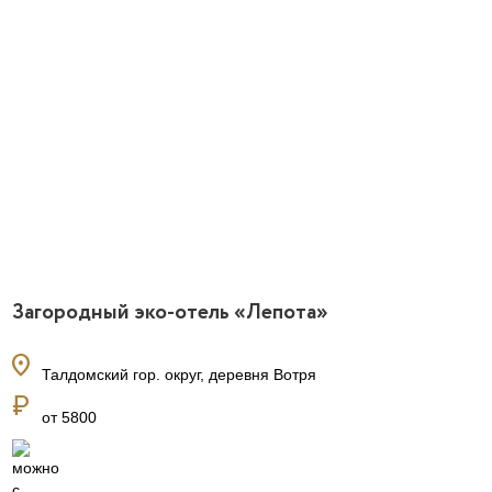
Загородный эко-отель «Лепота»
location_on
Талдомский гор. округ, деревня Вотря
currency_ruble
от 5800