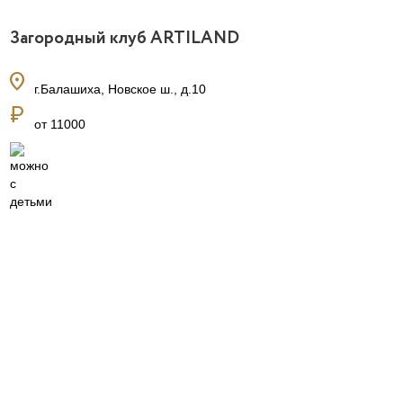
Загородный клуб ARTILAND
location_on
г.Балашиха, Новское ш., д.10
currency_ruble
от 11000