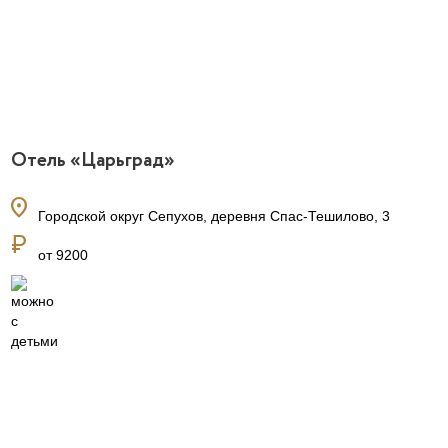
Отель «Царьград»
location_on
Городской округ Сепухов, деревня Спас-Тешилово, 3
currency_ruble
от 9200