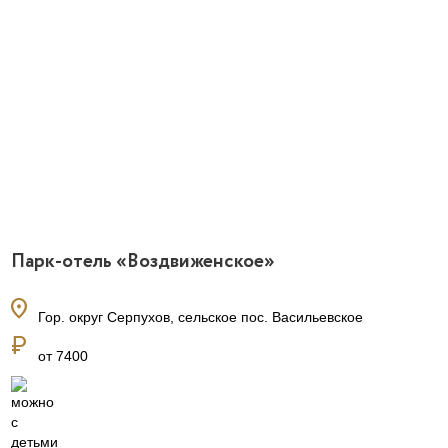
Парк-отель «Воздвиженское»
location_on
Гор. округ Серпухов, сельское пос. Васильевское
currency_ruble
от 7400