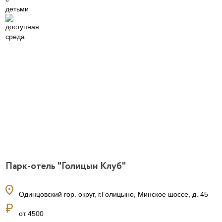
Парк-отель "Голицын Клуб"
location_on
Одинцовский гор. округ, г.Голицыно, Минское шоссе, д. 45
currency_ruble
от 4500