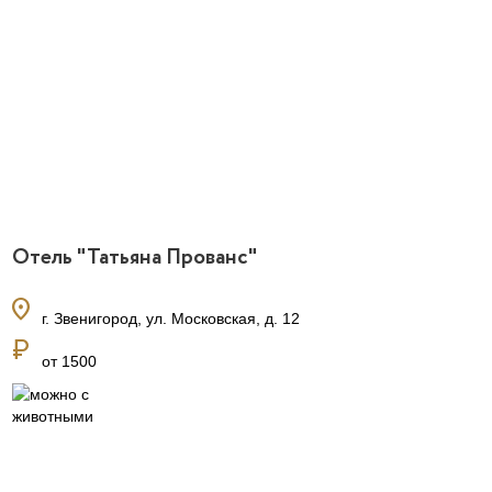
Отель "Татьяна Прованс"
location_on
г. Звенигород, ул. Московская, д. 12
currency_ruble
от 1500