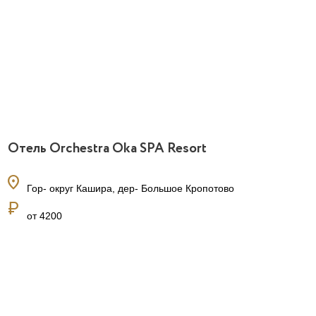
Отель Orchestra Oka SPA Resort
location_on
Гор- округ Кашира, дер- Большое Кропотово
currency_ruble
от 4200