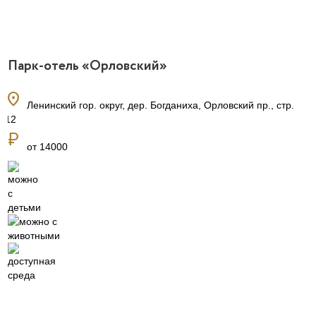
Парк-отель «Орловский»
location_on
Ленинский гор. округ, дер. Богданиха, Орловский пр., стр.
12
currency_ruble
от 14000