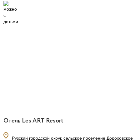
Отель Les ART Resort
location_on
Рузский городской округ, сельское поселение Дороховское