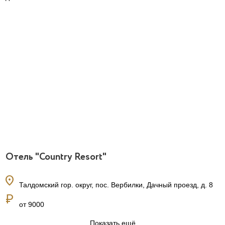
Отель "Country Resort"
location_on
Талдомский гор. округ, пос. Вербилки, Дачный проезд, д. 8
currency_ruble
от 9000
Показать ещё