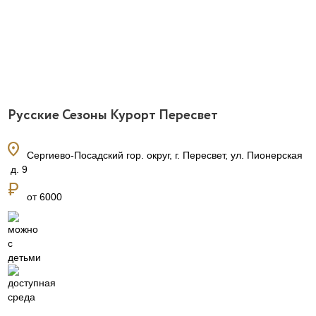
Русские Сезоны Курорт Пересвет
location_on
Сергиево-Посадский гор. округ, г. Пересвет, ул. Пионерская
, д. 9
currency_ruble
от 6000