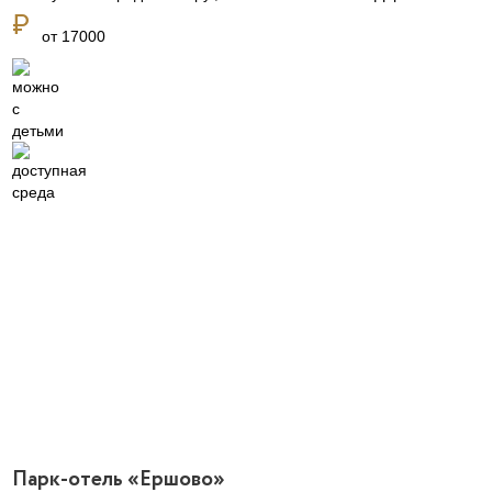
currency_ruble
от 17000
Парк-отель «Ершово»