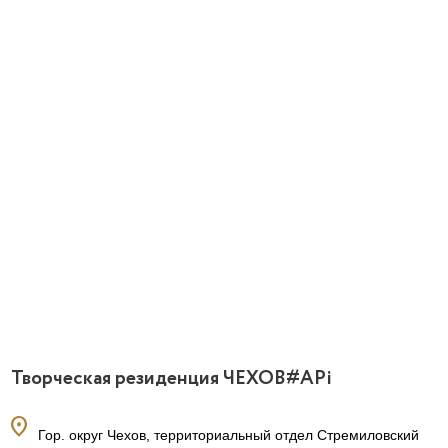
Отели
Творческая резиденция ЧЕХОВ#APi
location_on
Гор. округ Чехов, территориальный отдел Стремиловский