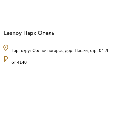
Lesnoy Парк Отель
location_on
Гор. округ Солнечногорск, дер. Пешки, стр. 04-Л
currency_ruble
от 4140