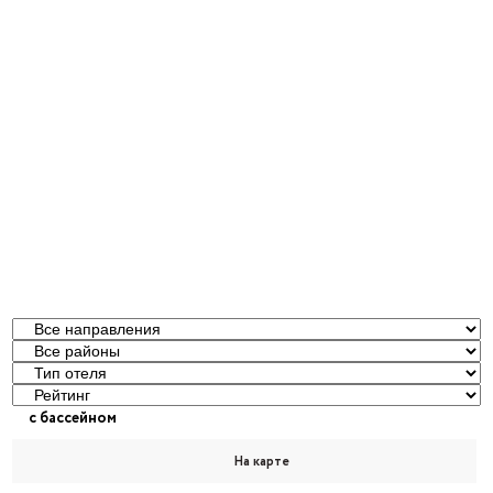
c бассейном
На карте
Главная
|
Отели