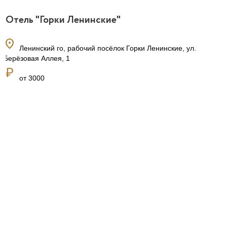
Отель "Горки Ленинские"
location_on
Ленинский го, рабочий посёлок Горки Ленинские, ул.
Берёзовая Аллея, 1
currency_ruble
от 3000