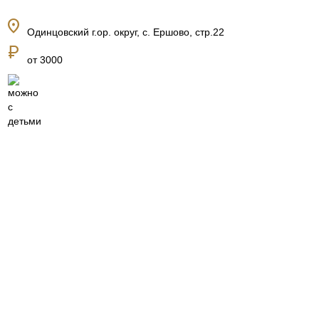
location_on
Одинцовский г.ор. округ, с. Ершово, стр.22
currency_ruble
от 3000