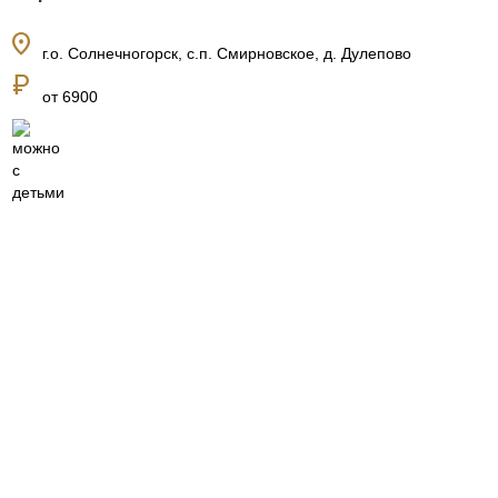
location_on
г.о. Солнечногорск, с.п. Смирновское, д. Дулепово
currency_ruble
от 6900