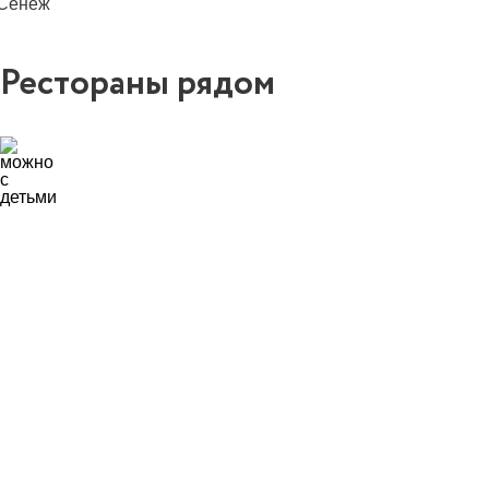
Сенеж
Рестораны рядом
13