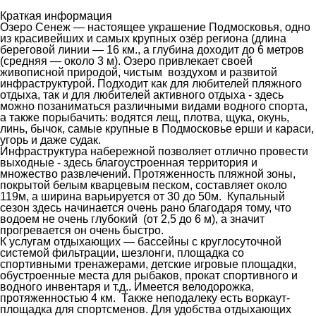
Краткая информация
Озеро Сенеж — настоящее украшение Подмосковья, одно
из красивейших и самых крупных озёр региона (длина
береговой линии — 16 км., а глубина доходит до 6 метров
(средняя — около 3 м). Озеро привлекает своей
живописной природой, чистым воздухом и развитой
инфраструктурой. Подходит как для любителей пляжного
отдыха, так и для любителей активного отдыха - здесь
можно позаниматься различными видами водного спорта,
а также порыбачить: водятся лещ, плотва, щука, окунь,
линь, бычок, самые крупные в Подмосковье ерши и караси,
угорь и даже судак.
Инфраструктура набережной позволяет отлично провести
выходные - здесь благоустроенная территория и
множество развлечений. Протяженность пляжной зоны,
покрытой белым кварцевым песком, составляет около
119м, а ширина варьируется от 30 до 50м. Купальный
сезон здесь начинается очень рано благодаря тому, что
водоем не очень глубокий (от 2,5 до 6 м), а значит
прогревается он очень быстро.
К услугам отдыхающих — бассейны с круглосуточной
системой фильтрации, шезлонги, площадка со
спортивными тренажерами, детские игровые площадки,
обустроенные места для рыбаков, прокат спортивного и
водного инвентаря и т.д.. Имеется велодорожка,
протяженностью 4 км. Также неподалеку есть воркаут-
площадка для спортсменов. Для удобства отдыхающих