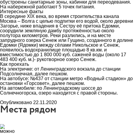
обустроены санитарные зоны, кабинки для переодевания.
На набережной работают 5 точек питания.
Интересные факты
В середине XIX века, во время строительства канала
Москва – Волга с целью подпитки его водой, около деревни
Загорье, ниже впадения в Сестру её притока Едомки,
соорудили земляную дамбу протяжённостью около
полутора километров. Реки разлились, и на месте
запрудного озерка Сенеж или Гущино, созданного в долине
Едомки (Ядомки) между сёлами Никольское и Сенеж,
появилось водохранилище площадью 8 кв.км. и
вместимостью до 1 800 000 куб. саженей воды (около 17
483 400 куб. м.)- рукотворное озеро Сенеж.
Как проехать
На электричке: от Ленинградского вокзала до станции
Подсолнечная, далее пешком.
На автобусе: №437 от станции метро «Водный стадион» до
остановки «Горсовет», далее пешком.
На автомобиле: по Ленинградскому шоссе до
Солнечногорска, озеро находится с правой стороны.
Опубликовано 22.11.2020
Места рядом
0