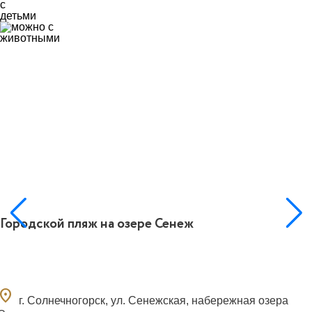
Городской пляж на озере Сенеж
ocation_on
г. Солнечногорск, ул. Сенежская, набережная озера