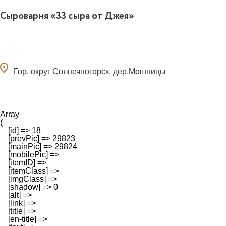
Сыроварня «33 сыра от Джея»
ocation_on
Гор. округ Солнечногорск, дер.Мошницы
Array

(

    [id] => 18

    [prevPic] => 29823

    [mainPic] => 29824

    [mobilePic] => 

    [itemID] => 

    [itemClass] => 

    [imgClass] => 

    [shadow] => 0

    [alt] => 

    [link] => 

    [title] => 

    [en-title] => 
