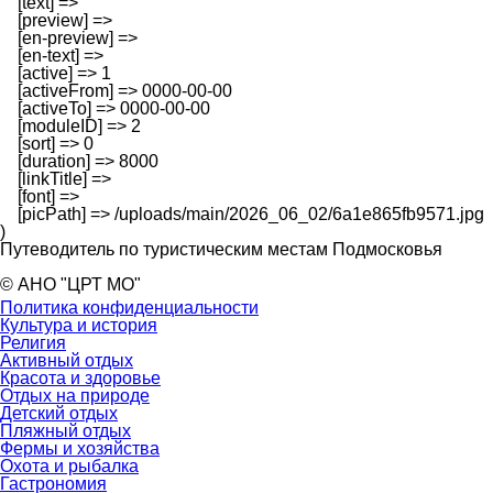
    [text] => 

    [preview] => 

    [en-preview] => 

    [en-text] => 

    [active] => 1

    [activeFrom] => 0000-00-00

    [activeTo] => 0000-00-00

    [moduleID] => 2

    [sort] => 0

    [duration] => 8000

    [linkTitle] => 

    [font] => 

    [picPath] => /uploads/main/2026_06_02/6a1e865fb9571.jpg

Путеводитель по туристическим местам Подмосковья
© АНО "ЦРТ МО"
Политика конфиденциальности
Культура и история
Религия
Активный отдых
Красота и здоровье
Отдых на природе
Детский отдых
Пляжный отдых
Фермы и хозяйства
Охота и рыбалка
Гастрономия