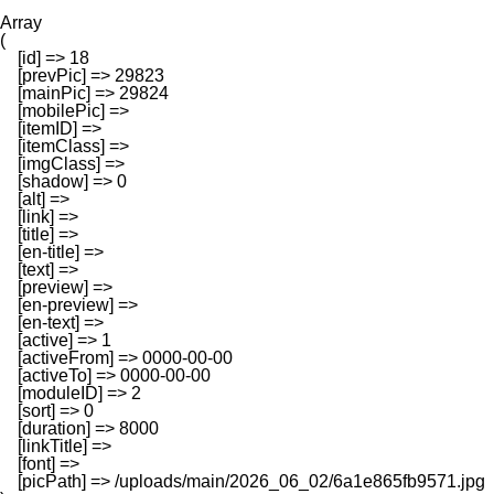
Array

(

    [id] => 18

    [prevPic] => 29823

    [mainPic] => 29824

    [mobilePic] => 

    [itemID] => 

    [itemClass] => 

    [imgClass] => 

    [shadow] => 0

    [alt] => 

    [link] => 

    [title] => 

    [en-title] => 

    [text] => 

    [preview] => 

    [en-preview] => 

    [en-text] => 

    [active] => 1

    [activeFrom] => 0000-00-00

    [activeTo] => 0000-00-00

    [moduleID] => 2

    [sort] => 0

    [duration] => 8000

    [linkTitle] => 

    [font] => 

    [picPath] => /uploads/main/2026_06_02/6a1e865fb9571.jpg
