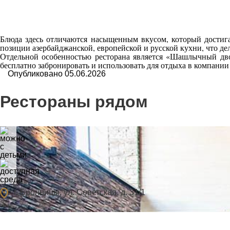
Блюда здесь отличаются насыщенным вкусом, который достига
позиции азербайджанской, европейской и русской кухни, что де
Отдельной особенностью ресторана является «Шашлычный дво
бесплатно забронировать и использовать для отдыха в компании
Опубликовано 05.06.2026
Рестораны рядом
Бар El Gaucho
ocation_on
г. Бронницы, ул. Советская, д. 31/1