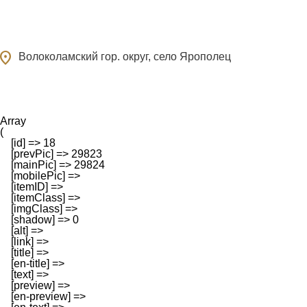
ocation_on
Волоколамский гор. округ, село Ярополец
Array

(

    [id] => 18

    [prevPic] => 29823

    [mainPic] => 29824

    [mobilePic] => 

    [itemID] => 

    [itemClass] => 

    [imgClass] => 

    [shadow] => 0

    [alt] => 

    [link] => 

    [title] => 

    [en-title] => 

    [text] => 

    [preview] => 

    [en-preview] => 
