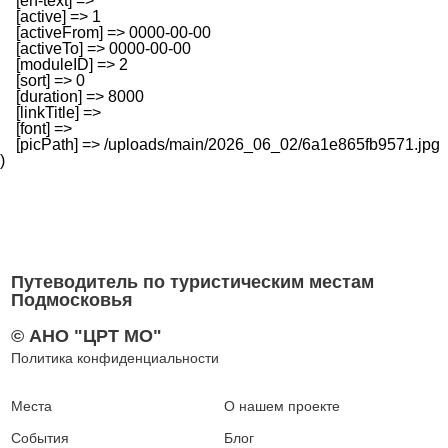
    [en-text] => 

    [active] => 1

    [activeFrom] => 0000-00-00

    [activeTo] => 0000-00-00

    [moduleID] => 2

    [sort] => 0

    [duration] => 8000

    [linkTitle] => 

    [font] => 

    [picPath] => /uploads/main/2026_06_02/6a1e865fb9571.jpg

Путеводитель по туристическим местам
Подмосковья
© АНО "ЦРТ МО"
Политика конфиденциальности
Места
О нашем проекте
События
Блог