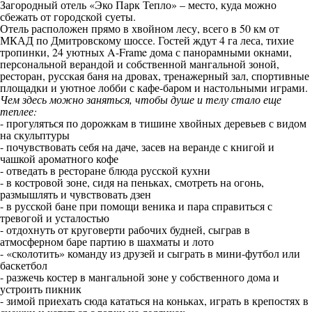
Загородный отель «Эко Парк Тепло» – место, куда можно
сбежать от городской суеты.
Отель расположен прямо в хвойном лесу, всего в 50 км от
МКАД по Дмитровскому шоссе. Гостей ждут 4 га леса, тихие
тропинки, 24 уютных A-Frame дома с панорамными окнами,
персональной верандой и собственной мангальной зоной,
ресторан, русская баня на дровах, тренажерный зал, спортивные
площадки и уютное лобби с кафе-баром и настольными играми.
Чем здесь можно заняться, чтобы душе и телу стало еще
теплее:
- прогуляться по дорожкам в тишине хвойных деревьев с видом
на скульптуры
- почувствовать себя на даче, засев на веранде с книгой и
чашкой ароматного кофе
- отведать в ресторане блюда русской кухни
- в костровой зоне, сидя на пеньках, смотреть на огонь,
размышлять и чувствовать дзен
- в русской бане при помощи веника и пара справиться с
тревогой и усталостью
- отдохнуть от круговерти рабочих будней, сыграв в
атмосферном баре партию в шахматы и лото
- «сколотить» команду из друзей и сыграть в мини-футбол или
баскетбол
- разжечь костер в мангальной зоне у собственного дома и
устроить пикник
- зимой приехать сюда кататься на коньках, играть в крепостях в