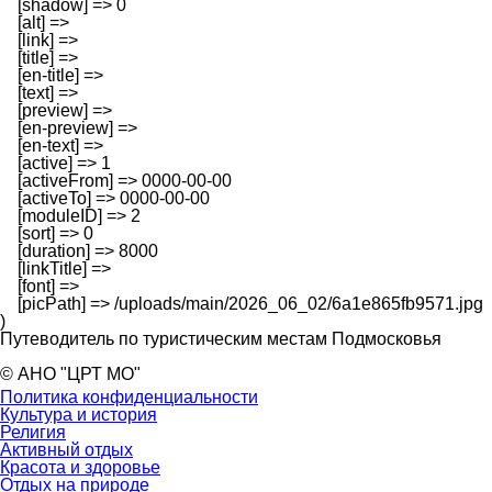
    [shadow] => 0

    [alt] => 

    [link] => 

    [title] => 

    [en-title] => 

    [text] => 

    [preview] => 

    [en-preview] => 

    [en-text] => 

    [active] => 1

    [activeFrom] => 0000-00-00

    [activeTo] => 0000-00-00

    [moduleID] => 2

    [sort] => 0

    [duration] => 8000

    [linkTitle] => 

    [font] => 

    [picPath] => /uploads/main/2026_06_02/6a1e865fb9571.jpg

Путеводитель по туристическим местам Подмосковья
© АНО "ЦРТ МО"
Политика конфиденциальности
Культура и история
Религия
Активный отдых
Красота и здоровье
Отдых на природе