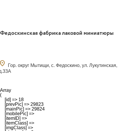
Федоскинская фабрика лаковой миниатюры
ocation_on
Гор. округ Мытищи, с. Федоскино, ул. Лукутинская,
д.33А
Array

(

    [id] => 18

    [prevPic] => 29823

    [mainPic] => 29824

    [mobilePic] => 

    [itemID] => 

    [itemClass] => 

    [imgClass] => 
