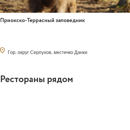
Приокско-Террасный заповедник
ocation_on
Гор. округ Серпухов, местечко Данки
Рестораны рядом
0