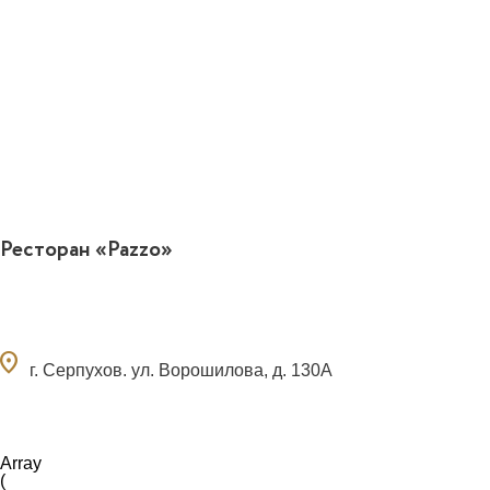
Ресторан «Pazzo»
ocation_on
г. Серпухов. ул. Ворошилова, д. 130А
Array

(
