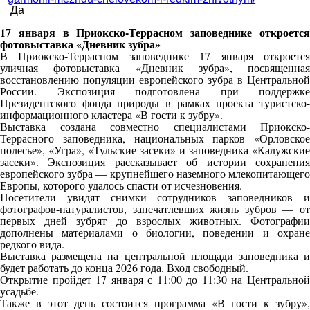
Да
17 января в Приокско-Террасном заповеднике откроется
фотовыставка «Дневник зубра»
В Приокско-Террасном заповеднике 17 января откроется
уличная фотовыставка «Дневник зубра», посвященная
восстановлению популяции европейского зубра в Центральной
России. Экспозиция подготовлена при поддержке
Президентского фонда природы в рамках проекта туристско-
информационного кластера «В гости к зубру».
Выставка создана совместно специалистами Приокско-
Террасного заповедника, национальных парков «Орловское
полесье», «Угра», «Тульские засеки» и заповедника «Калужские
засеки». Экспозиция рассказывает об истории сохранения
европейского зубра — крупнейшего наземного млекопитающего
Европы, которого удалось спасти от исчезновения.
Посетители увидят снимки сотрудников заповедников и
фотографов-натуралистов, запечатлевших жизнь зубров — от
первых дней зубрят до взрослых животных. Фотографии
дополнены материалами о биологии, поведении и охране
редкого вида.
Выставка размещена на центральной площади заповедника и
будет работать до конца 2026 года. Вход свободный.
Открытие пройдет 17 января с 11:00 до 11:30 на Центральной
усадьбе.
Также в этот день состоится программа «В гости к зубру»,