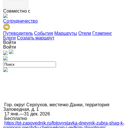
Совместно с
Сотрудничество
Путеводитель
События
Маршруты
Отели
Глэмпинг
Блоги
Создать маршрут
Войти
Войти
Гор. округ Серпухов, местечко Данки, территория
Заповедная, д. 1
17 янв.—31 дек. 2026
Бесплатно
https://pt-zapovednik.ru/fotovystavka-dnevnik-zubra-shag-k-
garmonii-mezhdu-chelovekom-i-redkim-zhivotnym/