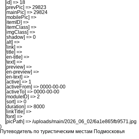
    [id] => 18

    [prevPic] => 29823

    [mainPic] => 29824

    [mobilePic] => 

    [itemID] => 

    [itemClass] => 

    [imgClass] => 

    [shadow] => 0

    [alt] => 

    [link] => 

    [title] => 

    [en-title] => 

    [text] => 

    [preview] => 

    [en-preview] => 

    [en-text] => 

    [active] => 1

    [activeFrom] => 0000-00-00

    [activeTo] => 0000-00-00

    [moduleID] => 2

    [sort] => 0

    [duration] => 8000

    [linkTitle] => 

    [font] => 

    [picPath] => /uploads/main/2026_06_02/6a1e865fb9571.jpg

Путеводитель по туристическим местам Подмосковья