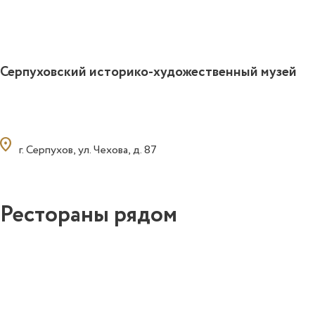
Серпуховский историко-художественный музей
ocation_on
г. Серпухов, ул. Чехова, д. 87
Рестораны рядом
0