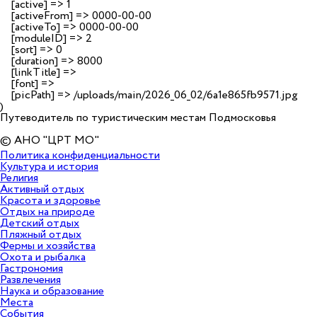
    [active] => 1

    [activeFrom] => 0000-00-00

    [activeTo] => 0000-00-00

    [moduleID] => 2

    [sort] => 0

    [duration] => 8000

    [linkTitle] => 

    [font] => 

    [picPath] => /uploads/main/2026_06_02/6a1e865fb9571.jpg

Путеводитель по туристическим местам Подмосковья
© АНО "ЦРТ МО"
Политика конфиденциальности
Культура и история
Религия
Активный отдых
Красота и здоровье
Отдых на природе
Детский отдых
Пляжный отдых
Фермы и хозяйства
Охота и рыбалка
Гастрономия
Развлечения
Наука и образование
Места
События