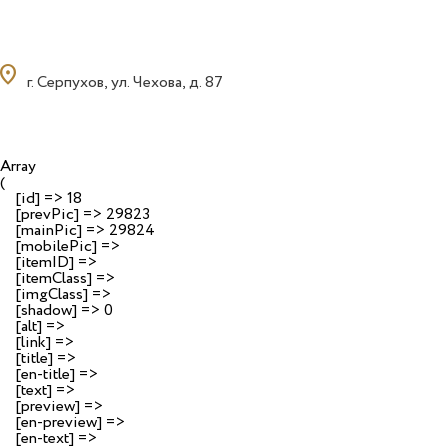
ocation_on
г. Серпухов, ул. Чехова, д. 87
Array

(

    [id] => 18

    [prevPic] => 29823

    [mainPic] => 29824

    [mobilePic] => 

    [itemID] => 

    [itemClass] => 

    [imgClass] => 

    [shadow] => 0

    [alt] => 

    [link] => 

    [title] => 

    [en-title] => 

    [text] => 

    [preview] => 

    [en-preview] => 

    [en-text] => 
