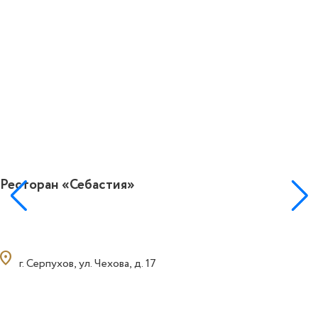
Ресторан «Себастия»
ocation_on
г. Серпухов, ул. Чехова, д. 17