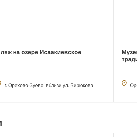
ляж на озере Исаакиевское
Музе
трад
n_on
location_on
г. Орехово-Зуево, вблизи ул. Бирюкова
Ор
м