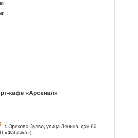
0
рт-кафе «Арсенал»
n_on
г. Орехово-Зуево, улица Ленина, дом 86
ТЦ «Фабрика»)