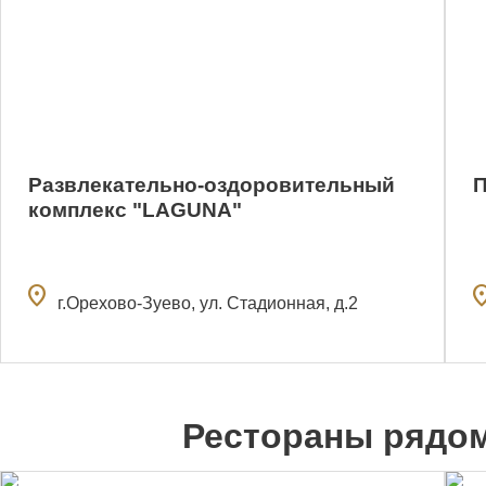
Развлекательно-оздоровительный
П
комплекс "LAGUNA"
location_on
locatio
г.Орехово-Зуево, ул. Стадионная, д.2
Рестораны рядо