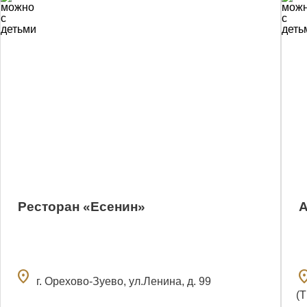
0
Ресторан «Есенин»
А
location_on
locatio
г. Орехово-Зуево, ул.Ленина, д. 99
(