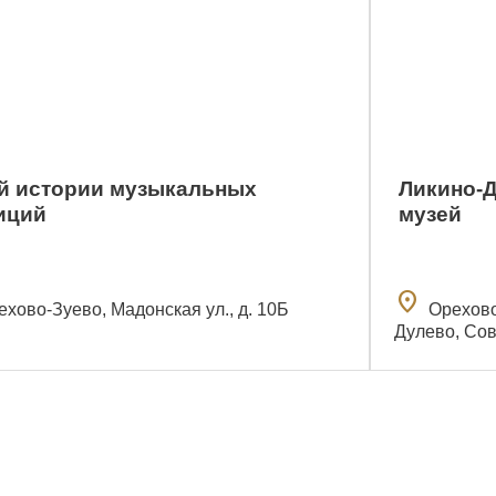
й истории музыкальных
Ликино-
иций
музей
location_on
ехово-Зуево, Мадонская ул., д. 10Б
Орехово
Дулево, Сове