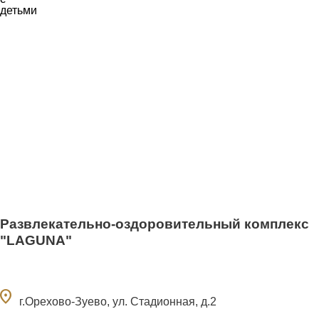
Развлекательно-оздоровительный комплекс
"LAGUNA"
ocation_on
г.Орехово-Зуево, ул. Стадионная, д.2