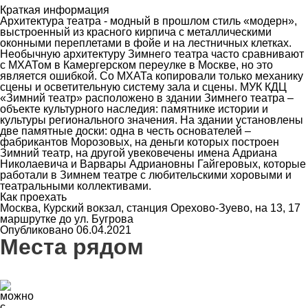
Краткая информация
Архитектура театра - модный в прошлом стиль «модерн»,
выстроенный из красного кирпича с металлическими
оконными переплетами в фойе и на лестничных клетках.
Необычную архитектуру Зимнего театра часто сравнивают
с МХАТом в Камергерском переулке в Москве, но это
является ошибкой. Со МХАТа копировали только механику
сцены и осветительную систему зала и сцены. МУК КДЦ
«Зимний театр» расположено в здании Зимнего театра –
объекте культурного наследия: памятнике истории и
культуры регионального значения. На здании установлены
две памятные доски: одна в честь основателей –
фабрикантов Морозовых, на деньги которых построен
Зимний театр, на другой увековечены имена Адриана
Николаевича и Варвары Адриановны Гайгеровых, которые
работали в Зимнем театре с любительскими хоровыми и
театральными коллективами.
Как проехать
Москва, Курский вокзал, станция Орехово-Зуево, на 13, 17
маршрутке до ул. Бугрова
Опубликовано 06.04.2021
Места рядом
40