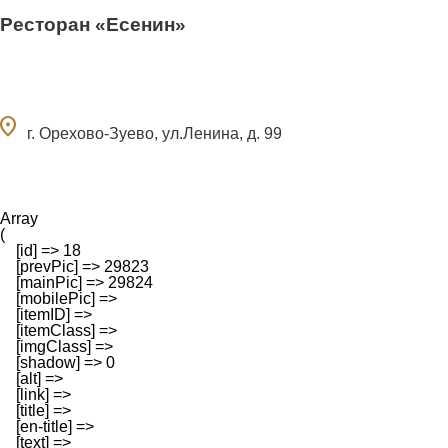
Ресторан «Есенин»
ocation_on
г. Орехово-Зуево, ул.Ленина, д. 99
Array

(

    [id] => 18

    [prevPic] => 29823

    [mainPic] => 29824

    [mobilePic] => 

    [itemID] => 

    [itemClass] => 

    [imgClass] => 

    [shadow] => 0

    [alt] => 

    [link] => 

    [title] => 

    [en-title] => 

    [text] => 
