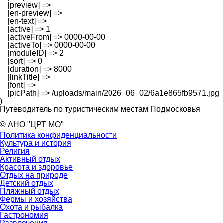
    [preview] => 

    [en-preview] => 

    [en-text] => 

    [active] => 1

    [activeFrom] => 0000-00-00

    [activeTo] => 0000-00-00

    [moduleID] => 2

    [sort] => 0

    [duration] => 8000

    [linkTitle] => 

    [font] => 

    [picPath] => /uploads/main/2026_06_02/6a1e865fb9571.jpg

Путеводитель по туристическим местам Подмосковья
© АНО "ЦРТ МО"
Политика конфиденциальности
Культура и история
Религия
Активный отдых
Красота и здоровье
Отдых на природе
Детский отдых
Пляжный отдых
Фермы и хозяйства
Охота и рыбалка
Гастрономия
Развлечения