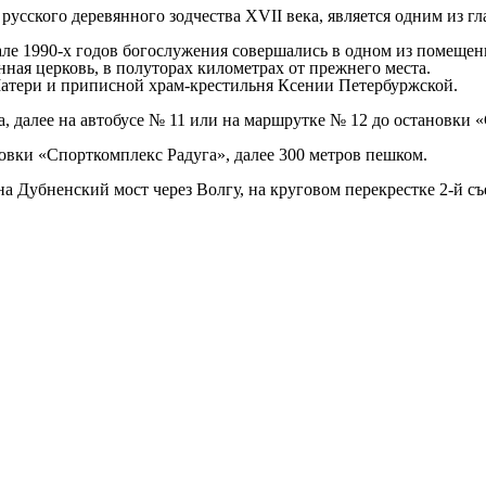
сского деревянного зодчества XVII века, является одним из г
ачале 1990-х годов богослужения совершались в одном из помещ
ная церковь, в полуторах километрах от прежнего места.
атери и приписной храм-крестильня Ксении Петербуржской.
а, далее на автобусе № 11 или на маршрутке № 12 до остановки 
овки «Спорткомплекс Радуга», далее 300 метров пешком.
Дубненский мост через Волгу, на круговом перекрестке 2-й съез