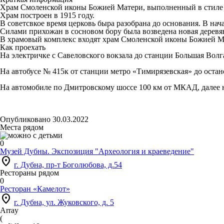
Храм Смоленской иконы Божией Матери, выполненный в стиле ру
Храм построен в 1915 году.
В советсвкое время церковь быра разобрана до основания. В н
Силами прихожан в сосновом бору была возведена новая деревян
В храмовый комплекс входят храм Смоленской иконы Божией М
Как проехать
На электричке с Савеловского вокзала до станции Большая Волг
На автобусе № 415к от станции метро «Тимирязевская» до остан
На автомобиле по Дмитровскому шоссе 100 км от МКАД, далее на 
Опубликовано 30.03.2022
Места рядом
0
Музей Дубны. Экспозиция "Археология и краеведение"
location_on
г. Дубна, пр-т Боголюбова, д.54
Рестораны рядом
0
Ресторан «Камелот»
location_on
г. Дубна, ул. Жуковского, д. 5
Array

(
