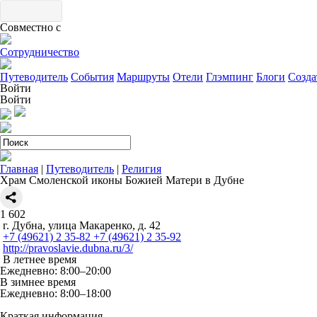
Совместно с
Сотрудничество
Путеводитель
События
Маршруты
Отели
Глэмпинг
Блоги
Созда
Войти
Войти
Главная
|
Путеводитель
|
Религия
Храм Смоленской иконы Божией Матери в Дубне
1
602
г. Дубна, улица Макаренко, д. 42
+7 (49621) 2 35-82 +7 (49621) 2 35-92
http://pravoslavie.dubna.ru/3/
В летнее время
Ежедневно: 8:00–20:00
В зимнее время
Ежедневно: 8:00–18:00
Краткая информация