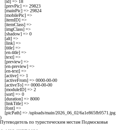
    [id] => 18

    [prevPic] => 29823

    [mainPic] => 29824

    [mobilePic] => 

    [itemID] => 

    [itemClass] => 

    [imgClass] => 

    [shadow] => 0

    [alt] => 

    [link] => 

    [title] => 

    [en-title] => 

    [text] => 

    [preview] => 

    [en-preview] => 

    [en-text] => 

    [active] => 1

    [activeFrom] => 0000-00-00

    [activeTo] => 0000-00-00

    [moduleID] => 2

    [sort] => 0

    [duration] => 8000

    [linkTitle] => 

    [font] => 

    [picPath] => /uploads/main/2026_06_02/6a1e865fb9571.jpg

Путеводитель по туристическим местам Подмосковья