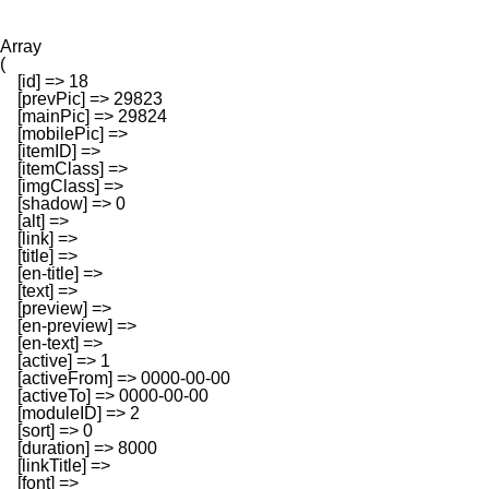
Array

(

    [id] => 18

    [prevPic] => 29823

    [mainPic] => 29824

    [mobilePic] => 

    [itemID] => 

    [itemClass] => 

    [imgClass] => 

    [shadow] => 0

    [alt] => 

    [link] => 

    [title] => 

    [en-title] => 

    [text] => 

    [preview] => 

    [en-preview] => 

    [en-text] => 

    [active] => 1

    [activeFrom] => 0000-00-00

    [activeTo] => 0000-00-00

    [moduleID] => 2

    [sort] => 0

    [duration] => 8000

    [linkTitle] => 

    [font] => 
