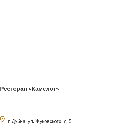
Ресторан «Камелот»
ocation_on
г. Дубна, ул. Жуковского, д. 5