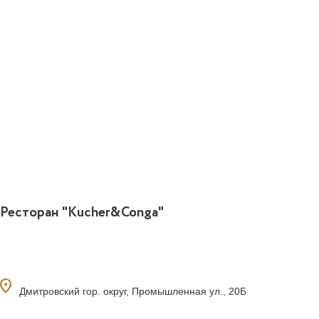
Ресторан "Kucher&Conga"
ocation_on
Дмитровский гор. округ, Промышленная ул., 20Б