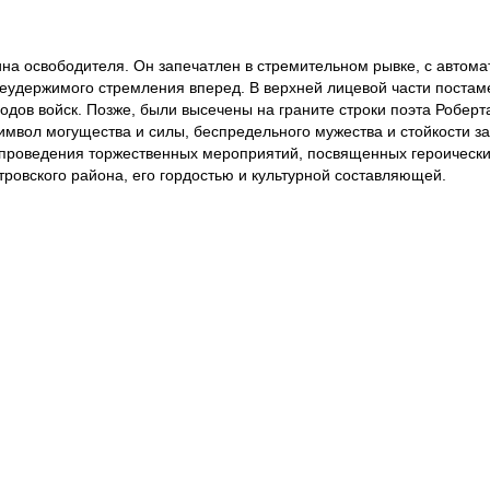
на освободителя. Он запечатлен в стремительном рывке, с автом
е неудержимого стремления вперед. В верхней лицевой части поста
дов войск. Позже, были высечены на граните строки поэта Роберт
символ могущества и силы, беспредельного мужества и стойкости з
 проведения торжественных мероприятий, посвященных героически
ровского района, его гордостью и культурной составляющей.