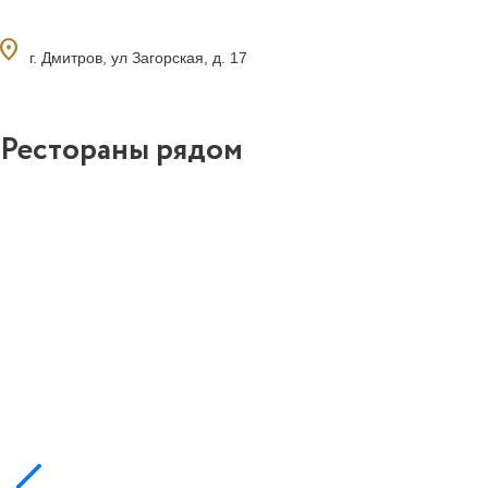
ocation_on
г. Дмитров, ул Загорская, д. 17
Рестораны рядом