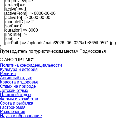
    [en-preview] => 

    [en-text] => 

    [active] => 1

    [activeFrom] => 0000-00-00

    [activeTo] => 0000-00-00

    [moduleID] => 2

    [sort] => 0

    [duration] => 8000

    [linkTitle] => 

    [font] => 

    [picPath] => /uploads/main/2026_06_02/6a1e865fb9571.jpg

Путеводитель по туристическим местам Подмосковья
© АНО "ЦРТ МО"
Политика конфиденциальности
Культура и история
Религия
Активный отдых
Красота и здоровье
Отдых на природе
Детский отдых
Пляжный отдых
Фермы и хозяйства
Охота и рыбалка
Гастрономия
Развлечения
Наука и образование