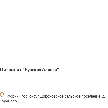
Питомник "Рузская Аляска"
ocation_on
Рузский гор. округ, Дороховское сельское поселение, д.
Бараново