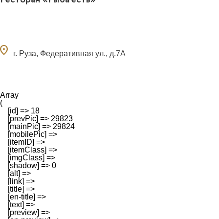
Ресторан «Рыба есть»
ocation_on
г. Руза, Федеративная ул., д.7А
Array

(

    [id] => 18

    [prevPic] => 29823

    [mainPic] => 29824

    [mobilePic] => 

    [itemID] => 

    [itemClass] => 

    [imgClass] => 

    [shadow] => 0

    [alt] => 

    [link] => 

    [title] => 

    [en-title] => 

    [text] => 

    [preview] => 
