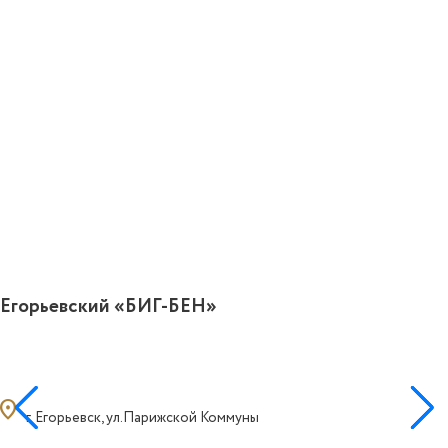
Егорьевский «БИГ-БЕН»
ocation_on
г. Егорьевск, ул.Парижской Коммуны