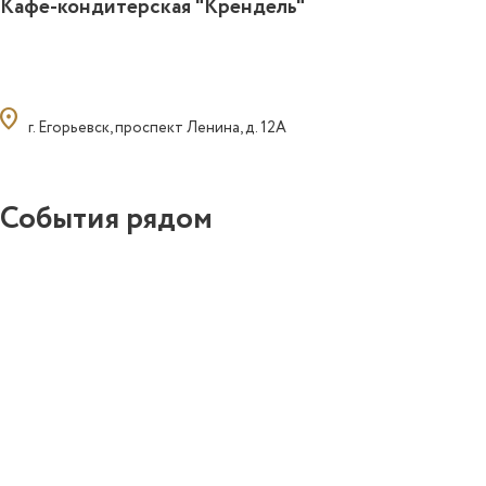
Кафе-кондитерская "Крендель"
ocation_on
г. Егорьевск, проспект Ленина, д. 12А
События рядом
0