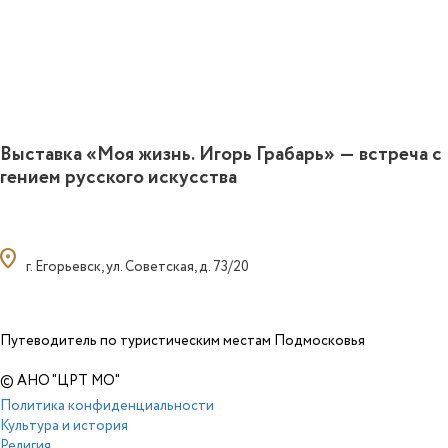
Выставка «Моя жизнь. Игорь Грабарь» — встреча с
гением русского искусства
ocation_on
г. Егорьевск, ул. Советская, д. 73/20
Путеводитель по туристическим местам Подмосковья
© АНО "ЦРТ МО"
Политика конфиденциальности
Культура и история
Религия