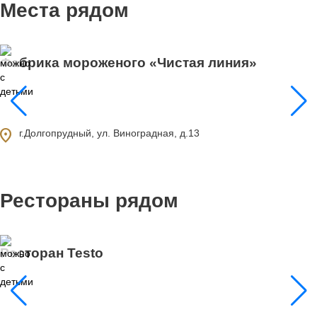
Места рядом
Фабрика мороженого «Чистая линия»
11
ocation_on
г.Долгопрудный, ул. Виноградная, д.13
Рестораны рядом
Ресторан Testo
0