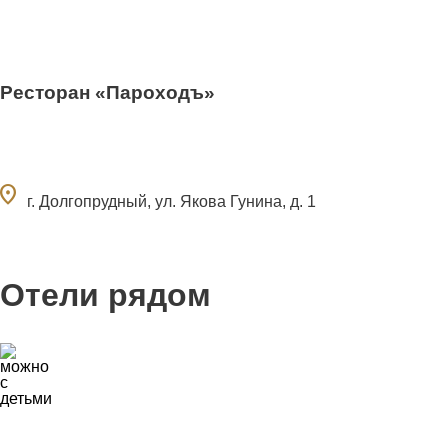
Ресторан «Пароходъ»
ocation_on
г. Долгопрудный, ул. Якова Гунина, д. 1
Отели рядом