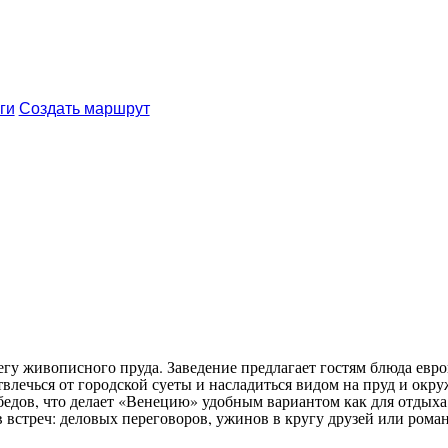
ги
Создать маршрут
у живописного пруда. Заведение предлагает гостям блюда евро
твлечься от городской суеты и насладиться видом на пруд и ок
бедов, что делает «Венецию» удобным вариантом как для отдыха,
в встреч: деловых переговоров, ужинов в кругу друзей или рома