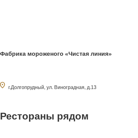
Фабрика мороженого «Чистая линия»
ocation_on
г.Долгопрудный, ул. Виноградная, д.13
Рестораны рядом