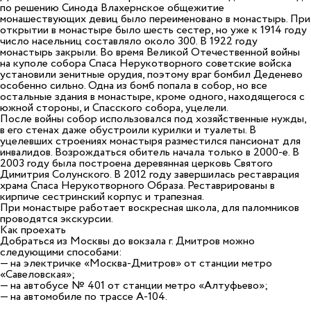
по решению Синода Влахернское общежитие
монашествующих девиц было переименовано в монастырь. При
открытии в монастыре было шесть сестер, но уже к 1914 году
число насельниц составляло около 300. В 1922 году
монастырь закрыли. Во время Великой Отечественной войны
на куполе собора Спаса Нерукотворного советские войска
установили зенитные орудия, поэтому враг бомбил Деденево
особенно сильно. Одна из бомб попала в собор, но все
остальные здания в монастыре, кроме одного, находящегося с
южной стороны, и Спасского собора, уцелели.
После войны собор использовался под хозяйственные нужды,
в его стенах даже обустроили курилки и туалеты. В
уцелевших строениях монастыря разместился пансионат для
инвалидов. Возрождаться обитель начала только в 2000-е. В
2003 году была построена деревянная церковь Святого
Димитрия Солунского. В 2012 году завершилась реставрация
храма Спаса Нерукотворного Образа. Реставрированы в
кирпиче сестринский корпус и трапезная.
При монастыре работает воскресная школа, для паломников
проводятся экскурсии.
Как проехать
Добраться из Москвы до вокзала г. Дмитров можно
следующими способами:
— на электричке «Москва-Дмитров» от станции метро
«Савеловская»;
— на автобусе № 401 от станции метро «Алтуфьево»;
— на автомобиле по трассе А-104.