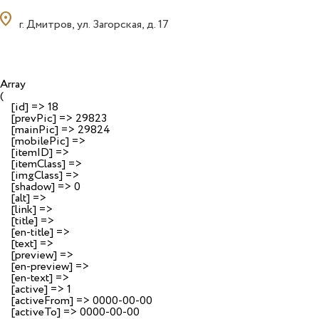
ocation_on
г. Дмитров, ул. Загорская, д. 17
Array

(

    [id] => 18

    [prevPic] => 29823

    [mainPic] => 29824

    [mobilePic] => 

    [itemID] => 

    [itemClass] => 

    [imgClass] => 

    [shadow] => 0

    [alt] => 

    [link] => 

    [title] => 

    [en-title] => 

    [text] => 

    [preview] => 

    [en-preview] => 

    [en-text] => 

    [active] => 1

    [activeFrom] => 0000-00-00

    [activeTo] => 0000-00-00
