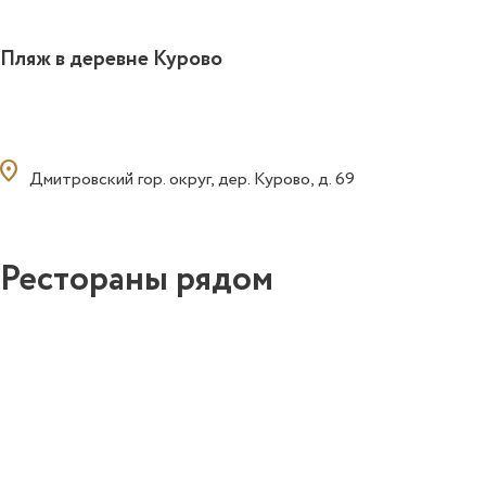
Пляж в деревне Курово
ocation_on
Дмитровский гор. округ, дер. Курово, д. 69
Рестораны рядом
1