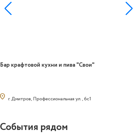
Бар крафтовой кухни и пива "Свои"
ocation_on
г. Дмитров, Профессиональная ул., 6с1
События рядом