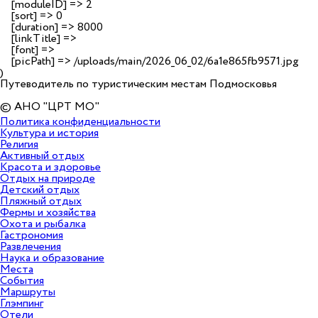
    [moduleID] => 2

    [sort] => 0

    [duration] => 8000

    [linkTitle] => 

    [font] => 

    [picPath] => /uploads/main/2026_06_02/6a1e865fb9571.jpg

Путеводитель по туристическим местам Подмосковья
© АНО "ЦРТ МО"
Политика конфиденциальности
Культура и история
Религия
Активный отдых
Красота и здоровье
Отдых на природе
Детский отдых
Пляжный отдых
Фермы и хозяйства
Охота и рыбалка
Гастрономия
Развлечения
Наука и образование
Места
События
Маршруты
Глэмпинг
Отели