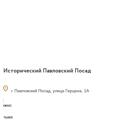
Исторический Павловский Посад
location_on
г. Павловский Посад, улица Герцена, 1А
0