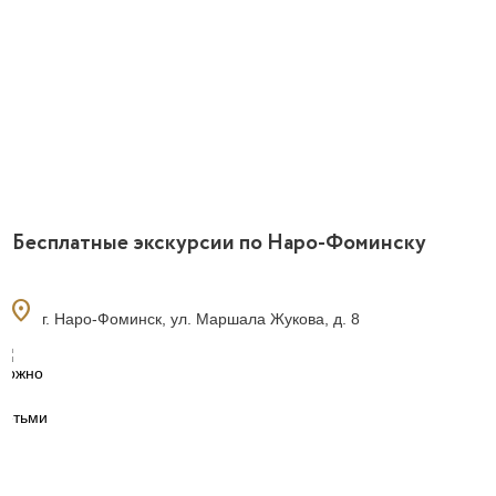
Бесплатные экскурсии по Наро-Фоминску
location_on
г. Наро-Фоминск, ул. Маршала Жукова, д. 8
0