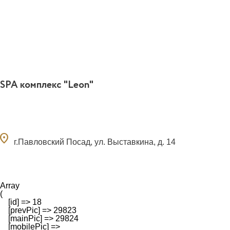
SPA комплекс "Leon"
ocation_on
г.Павловский Посад, ул. Выставкина, д. 14
Array

(

    [id] => 18

    [prevPic] => 29823

    [mainPic] => 29824

    [mobilePic] => 
