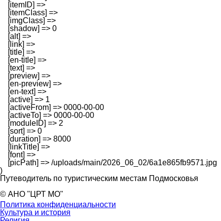
    [itemID] => 

    [itemClass] => 

    [imgClass] => 

    [shadow] => 0

    [alt] => 

    [link] => 

    [title] => 

    [en-title] => 

    [text] => 

    [preview] => 

    [en-preview] => 

    [en-text] => 

    [active] => 1

    [activeFrom] => 0000-00-00

    [activeTo] => 0000-00-00

    [moduleID] => 2

    [sort] => 0

    [duration] => 8000

    [linkTitle] => 

    [font] => 

    [picPath] => /uploads/main/2026_06_02/6a1e865fb9571.jpg

Путеводитель по туристическим местам Подмосковья
© АНО "ЦРТ МО"
Политика конфиденциальности
Культура и история
Религия