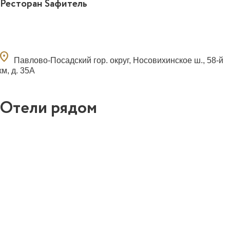
Ресторан Sафитель
ocation_on
Павлово-Посадский гор. округ, Носовихинское ш., 58-й
км, д. 35А
Отели рядом
9