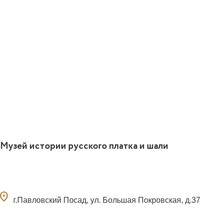
Музей истории русского платка и шали
ocation_on
г.Павловский Посад, ул. Большая Покровская, д.37