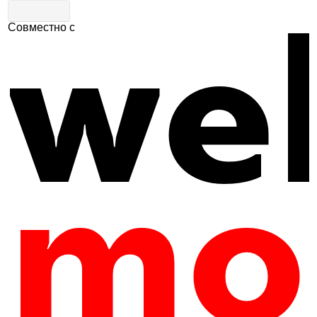
Совместно с
Главная
|
Путеводитель
|
Активный отдых
Авиацентр "Воскресенск"
9
610