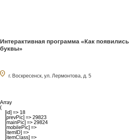
Интерактивная программа «Как появились
буквы»
ocation_on
г. Воскресенск, ул. Лермонтова, д. 5
Array

(

    [id] => 18

    [prevPic] => 29823

    [mainPic] => 29824

    [mobilePic] => 

    [itemID] => 

    [itemClass] => 
