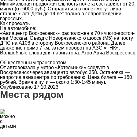
Минимальная продолжительность полета составляет от 20
минут (от 6000 руб.). Отправиться в полет могут лица
старше 7 лет. Дети до 14 лет только в сопровождении
взрослых.
Как проехать
На автомобиле:
«Авиацентр Воскресенск» расположен в 70 км юго-вос­точ­
нее Моск­вы. Съезд с Ново­ря­занс­ко­го шос­се (М5) на посту
ДПС на А108 в сторону Воскресенского района. Далее
движение прямо 7 км, затем поворот на АЗС «ТНК».
Волшебные слова для навигатора: Агро Авиа Воскресенск
Общественным транспортом:
От автовокзала у метро «Котельники» следует в
Воскресенск через авиацентр автобус 358. Остановка —
напротив авиацентра по требованию. Цена билета — 150
рублей. Время в пути — около 1:30-1:45 минут.
Опубликовано 17.10.2023
Места рядом
1