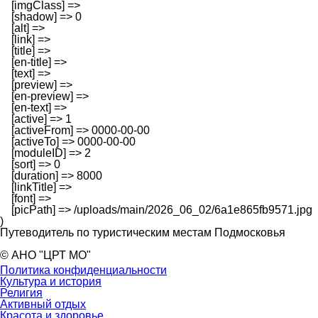
    [imgClass] => 

    [shadow] => 0

    [alt] => 

    [link] => 

    [title] => 

    [en-title] => 

    [text] => 

    [preview] => 

    [en-preview] => 

    [en-text] => 

    [active] => 1

    [activeFrom] => 0000-00-00

    [activeTo] => 0000-00-00

    [moduleID] => 2

    [sort] => 0

    [duration] => 8000

    [linkTitle] => 

    [font] => 

    [picPath] => /uploads/main/2026_06_02/6a1e865fb9571.jpg

Путеводитель по туристическим местам Подмосковья
© АНО "ЦРТ МО"
Политика конфиденциальности
Культура и история
Религия
Активный отдых
Красота и здоровье