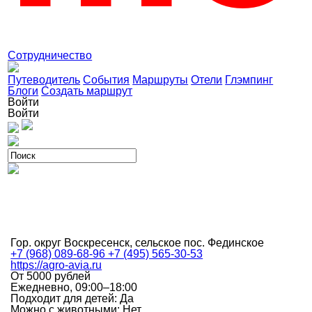
Сотрудничество
Путеводитель
События
Маршруты
Отели
Глэмпинг
Блоги
Создать маршрут
Войти
Войти
Гор. округ Воскресенск, сельское пос. Фединское
+7 (968) 089-68-96 +7 (495) 565-30-53
https://agro-avia.ru
От 5000 рублей
Ежедневно, 09:00–18:00
Подходит для детей: Да
Можно с животными: Нет