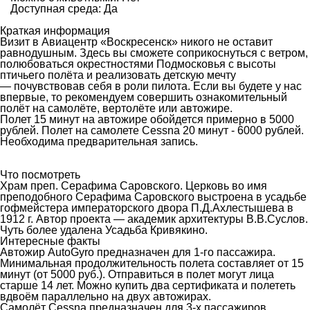
Доступная среда: Да
Краткая информация
Визит в Авиацентр «Воскресенск» никого не оставит
равнодушным. Здесь вы сможете соприкоснуться с ветром,
полюбоваться окрестностями Подмосковья с высоты
птичьего полёта и реализовать детскую мечту
— почувствовав себя в роли пилота. Если вы будете у нас
впервые, то рекомендуем совершить ознакомительный
полёт на самолёте, вертолёте или автожире.
Полет 15 минут на автожире обойдется примерно в 5000
рублей. Полет на самолете Cessna 20 минут - 6000 рублей.
Необходима предварительная запись.
Что посмотреть
Храм преп. Серафима Саровского. Церковь во имя
преподобного Серафима Саровского выстроена в усадьбе
гофмейстера императорского двора П.Д.Ахлестышева в
1912 г. Автор проекта — академик архитектуры В.В.Суслов.
Чуть более удалена Усадьба Кривякино.
Интересные факты
Автожир AutoGyro предназначен для 1-го пассажира.
Минимальная продолжительность полета составляет от 15
минут (от 5000 руб.). Отправиться в полет могут лица
старше 14 лет. Можно купить два сертификата и полететь
вдвоём параллельно на двух автожирах.
Самолёт Cessna предназначен для 3-х пассажиров.