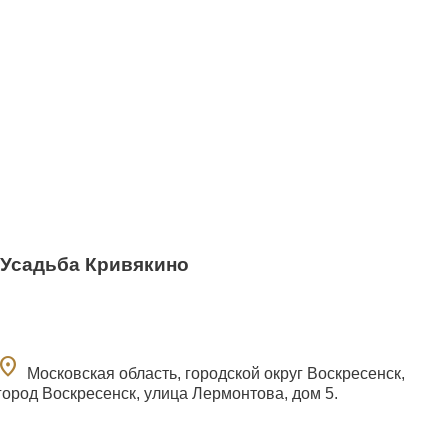
Усадьба Кривякино
ocation_on
Московская область, городской округ Воскресенск,
город Воскресенск, улица Лермонтова, дом 5.