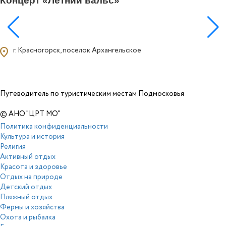
Концерт «Летний вальс»
ocation_on
г. Красногорск, поселок Архангельское
Путеводитель по туристическим местам Подмосковья
© АНО "ЦРТ МО"
Политика конфиденциальности
Культура и история
Религия
Активный отдых
Красота и здоровье
Отдых на природе
Детский отдых
Пляжный отдых
Фермы и хозяйства
Охота и рыбалка