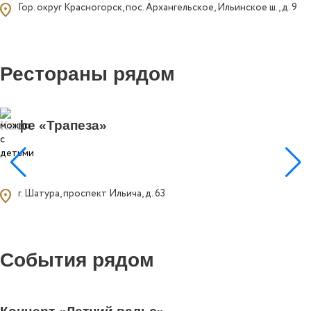
ocation_on
Гор. округ Красногорск, пос. Архангельское, Ильинское ш., д. 9
Рестораны рядом
0
Кафе «Трапеза»
ocation_on
г. Шатура, проспект Ильича, д. 63
События рядом
0