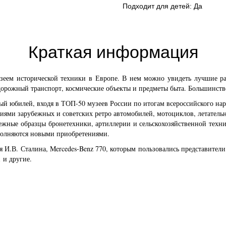
Подходит для детей: Да
Краткая информация
ем исторической техники в Европе. В нем можно увидеть лучшие рари
орожный транспорт, космические объекты и предметы быта. Большинство
рвый юбилей, входя в ТОП-50 музеев России по итогам всероссийского 
циями зарубежных и советских ретро автомобилей, мотоциклов, летатель
ежные образцы бронетехники, артиллерии и сельскохозяйственной техни
ополняются новыми приобретениями.
 И.В. Сталина, Mercedes-Benz 770, которым пользовались представител
 и другие.