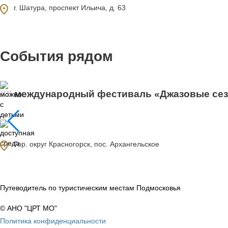
ocation_on
г. Шатура, проспект Ильича, д. 63
События рядом
XII международный фестиваль «Джазовые се
ocation_on
Гор. округ Красногорск, пос. Архангельское
Путеводитель по туристическим местам Подмосковья
© АНО "ЦРТ МО"
Политика конфиденциальности