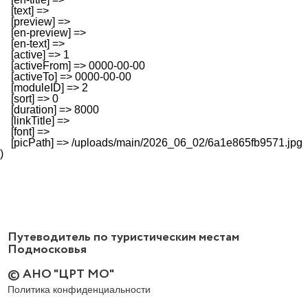
    [text] => 

    [preview] => 

    [en-preview] => 

    [en-text] => 

    [active] => 1

    [activeFrom] => 0000-00-00

    [activeTo] => 0000-00-00

    [moduleID] => 2

    [sort] => 0

    [duration] => 8000

    [linkTitle] => 

    [font] => 

    [picPath] => /uploads/main/2026_06_02/6a1e865fb9571.jpg

Путеводитель по туристическим местам
Подмосковья
© АНО "ЦРТ МО"
Политика конфиденциальности