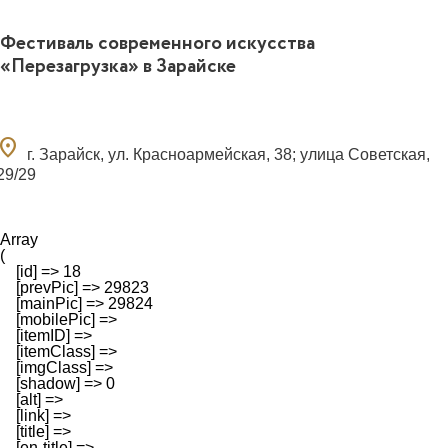
Фестиваль современного искусства
«Перезагрузка» в Зарайске
ocation_on
г. Зарайск, ул. Красноармейская, 38; улица Советская,
29/29
Array

(

    [id] => 18

    [prevPic] => 29823

    [mainPic] => 29824

    [mobilePic] => 

    [itemID] => 

    [itemClass] => 

    [imgClass] => 

    [shadow] => 0

    [alt] => 

    [link] => 

    [title] => 

    [en-title] => 
