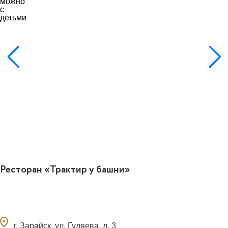
0
Ресторан «Трактир у башни»
ocation_on
г. Зарайск, ул. Гуляева, д. 3