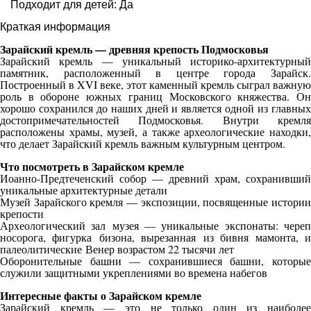
Подходит для детей: Да
Краткая информация
Зарайский кремль — древняя крепость Подмосковья
Зарайский кремль — уникальный историко-архитектурный
памятник, расположенный в центре города Зарайск.
Построенный в XVI веке, этот каменный кремль сыграл важную
роль в обороне южных границ Московского княжества. Он
хорошо сохранился до наших дней и является одной из главных
достопримечательностей Подмосковья. Внутри кремля
расположены храмы, музей, а также археологические находки,
что делает Зарайский кремль важным культурным центром.
Что посмотреть в Зарайском кремле
Иоанно-Предтеченский собор — древний храм, сохранивший
уникальные архитектурные детали
Музей Зарайского кремля — экспозиции, посвященные истории
крепости
Археологический зал музея — уникальные экспонаты: череп
носорога, фигурка бизона, вырезанная из бивня мамонта, и
палеолитические Венер возрастом 22 тысячи лет
Оборонительные башни — сохранившиеся башни, которые
служили защитными укреплениями во времена набегов
Интересные факты о Зарайском кремле
Зарайский кремль — это не только один из наиболее