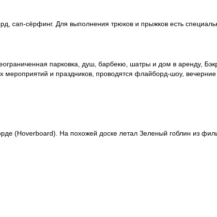
борд, сап-сёрфинг. Для выполнения трюков и прыжков есть специа
неограниченная парковка, душ, барбекю, шатры и дом в аренду, Бэк
х мероприятий и праздников, проводятся флайборд-шоу, вечерние
рде (Hoverboard). На похожей доске летал Зеленый гоблин из фил