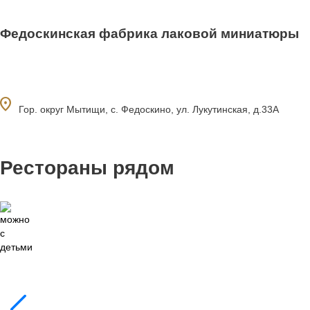
Федоскинская фабрика лаковой миниатюры
ocation_on
Гор. округ Мытищи, с. Федоскино, ул. Лукутинская, д.33А
Рестораны рядом