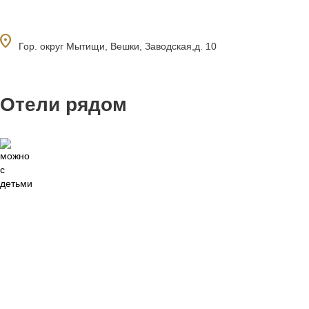
ocation_on
Гор. округ Мытищи, Вешки, Заводская,д. 10
Отели рядом