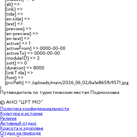
    [alt] => 

    [link] => 

    [title] => 

    [en-title] => 

    [text] => 

    [preview] => 

    [en-preview] => 

    [en-text] => 

    [active] => 1

    [activeFrom] => 0000-00-00

    [activeTo] => 0000-00-00

    [moduleID] => 2

    [sort] => 0

    [duration] => 8000

    [linkTitle] => 

    [font] => 

    [picPath] => /uploads/main/2026_06_02/6a1e865fb9571.jpg

Путеводитель по туристическим местам Подмосковья
© АНО "ЦРТ МО"
Политика конфиденциальности
Культура и история
Религия
Активный отдых
Красота и здоровье
Отдых на природе