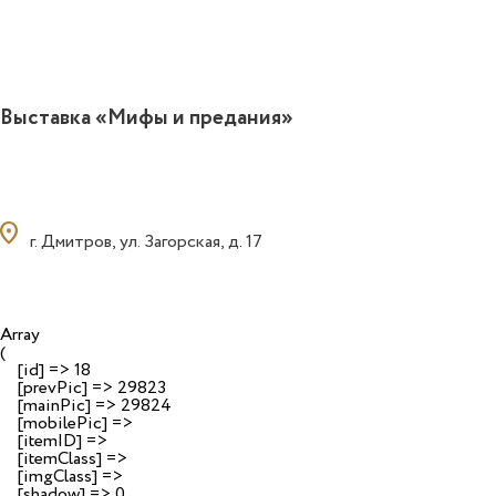
Выставка «Мифы и предания»
ocation_on
г. Дмитров, ул. Загорская, д. 17
Array

(

    [id] => 18

    [prevPic] => 29823

    [mainPic] => 29824

    [mobilePic] => 

    [itemID] => 

    [itemClass] => 

    [imgClass] => 

    [shadow] => 0
