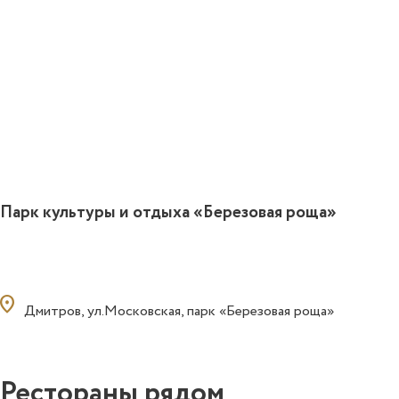
Парк культуры и отдыха «Березовая роща»
ocation_on
Дмитров, ул.Московская, парк «Березовая роща»
Рестораны рядом