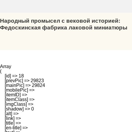
Народный промысел с вековой историей:
Федоскинская фабрика лаковой миниатюры
Array

(

    [id] => 18

    [prevPic] => 29823

    [mainPic] => 29824

    [mobilePic] => 

    [itemID] => 

    [itemClass] => 

    [imgClass] => 

    [shadow] => 0

    [alt] => 

    [link] => 

    [title] => 

    [en-title] => 
