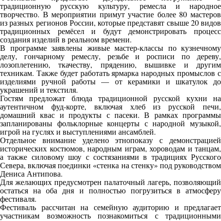
традиционную русскую культуру, ремесла и народное
творчество. В мероприятии примут участие более 80 мастеров
из разных регионов России, которые представят свыше 20 видов
традиционных ремёсел и будут демонстрировать процесс
создания изделий в реальном времени.
В программе заявлены живые мастер-классы по кузнечному
делу, гончарному ремеслу, резьбе и росписи по дереву,
лозоплетению, ткачеству, прядению, вышивке и другим
техникам. Также будет работать ярмарка народных промыслов с
изделиями ручной работы — от керамики и шкатулок до
украшений и текстиля.
Гостям предложат блюда традиционной русской кухни на
аутентичном фуд-корте, включая хлеб из русской печи,
домашний квас и продукты с пасеки. В рамках программы
запланированы фольклорные концерты с народной музыкой,
игрой на гуслях и выступлениями ансамблей.
Отдельное внимание уделено этнопоказу с демонстрацией
исторических костюмов, народным играм, хороводам и танцам,
а также силовому шоу с состязаниями в традициях Русского
Севера, включая поединки «стенка на стенку» под руководством
Дениса Антипова.
Для желающих предусмотрен палаточный лагерь, позволяющий
остаться на оба дня и полностью погрузиться в атмосферу
фестиваля.
Фестиваль рассчитан на семейную аудиторию и предлагает
участникам возможность познакомиться с традиционными