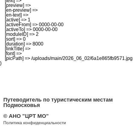
    [text] => 

    [preview] => 

    [en-preview] => 

    [en-text] => 

    [active] => 1

    [activeFrom] => 0000-00-00

    [activeTo] => 0000-00-00

    [moduleID] => 2

    [sort] => 0

    [duration] => 8000

    [linkTitle] => 

    [font] => 

    [picPath] => /uploads/main/2026_06_02/6a1e865fb9571.jpg

Путеводитель по туристическим местам
Подмосковья
© АНО "ЦРТ МО"
Политика конфиденциальности