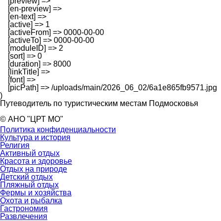
    [preview] => 

    [en-preview] => 

    [en-text] => 

    [active] => 1

    [activeFrom] => 0000-00-00

    [activeTo] => 0000-00-00

    [moduleID] => 2

    [sort] => 0

    [duration] => 8000

    [linkTitle] => 

    [font] => 

    [picPath] => /uploads/main/2026_06_02/6a1e865fb9571.jpg

Путеводитель по туристическим местам Подмосковья
© АНО "ЦРТ МО"
Политика конфиденциальности
Культура и история
Религия
Активный отдых
Красота и здоровье
Отдых на природе
Детский отдых
Пляжный отдых
Фермы и хозяйства
Охота и рыбалка
Гастрономия
Развлечения