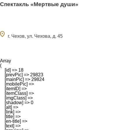
Спектакль «Мертвые души»
ocation_on
г. Чехов, ул. Чехова, д. 45
Array

(

    [id] => 18

    [prevPic] => 29823

    [mainPic] => 29824

    [mobilePic] => 

    [itemID] => 

    [itemClass] => 

    [imgClass] => 

    [shadow] => 0

    [alt] => 

    [link] => 

    [title] => 

    [en-title] => 

    [text] => 
