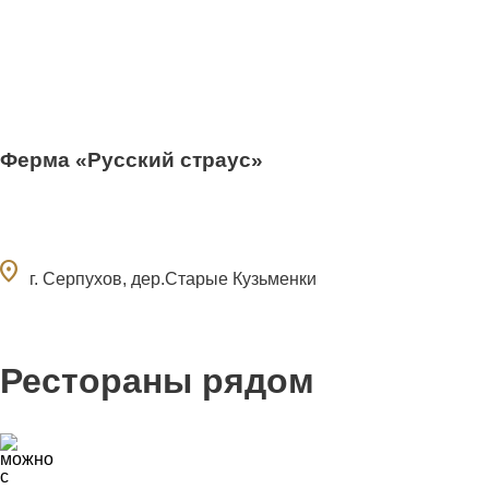
Ферма «Русский страус»
ocation_on
г. Серпухов, дер.Старые Кузьменки
Рестораны рядом
7