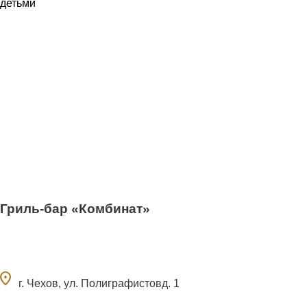
Гриль-бар «Комбинат»
ocation_on
г. Чехов, ул. Полиграфистовд. 1