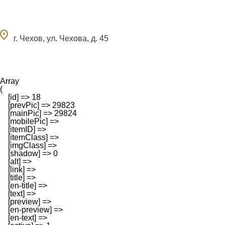
ocation_on
г. Чехов, ул. Чехова, д. 45
Array

(

    [id] => 18

    [prevPic] => 29823

    [mainPic] => 29824

    [mobilePic] => 

    [itemID] => 

    [itemClass] => 

    [imgClass] => 

    [shadow] => 0

    [alt] => 

    [link] => 

    [title] => 

    [en-title] => 

    [text] => 

    [preview] => 

    [en-preview] => 

    [en-text] => 
