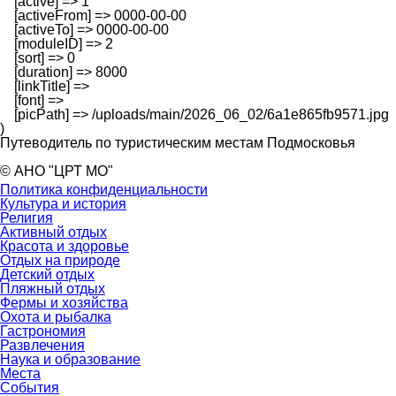
    [active] => 1

    [activeFrom] => 0000-00-00

    [activeTo] => 0000-00-00

    [moduleID] => 2

    [sort] => 0

    [duration] => 8000

    [linkTitle] => 

    [font] => 

    [picPath] => /uploads/main/2026_06_02/6a1e865fb9571.jpg

Путеводитель по туристическим местам Подмосковья
© АНО "ЦРТ МО"
Политика конфиденциальности
Культура и история
Религия
Активный отдых
Красота и здоровье
Отдых на природе
Детский отдых
Пляжный отдых
Фермы и хозяйства
Охота и рыбалка
Гастрономия
Развлечения
Наука и образование
Места
События