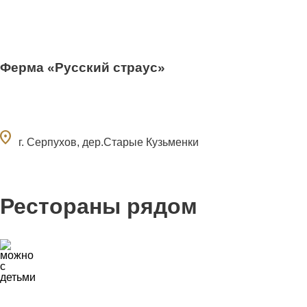
Ферма «Русский страус»
ocation_on
г. Серпухов, дер.Старые Кузьменки
Рестораны рядом
7