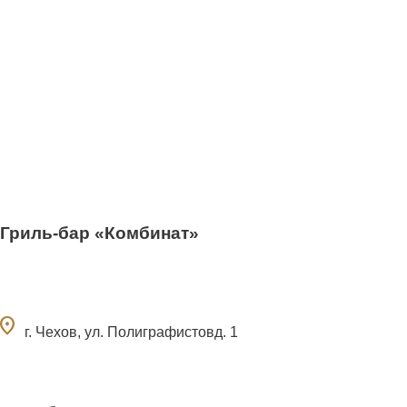
Гриль-бар «Комбинат»
ocation_on
г. Чехов, ул. Полиграфистовд. 1