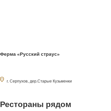
Ферма «Русский страус»
ocation_on
г. Серпухов, дер.Старые Кузьменки
Рестораны рядом