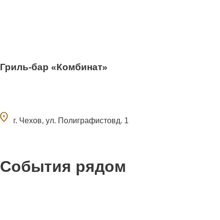
Гриль-бар «Комбинат»
ocation_on
г. Чехов, ул. Полиграфистовд. 1
События рядом