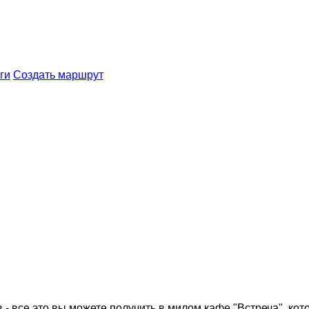
ги
Создать маршрут
 все это вы можете получить в милом кафе "Встреча", котор