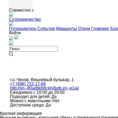
Совместно с
Сотрудничество
Путеводитель
События
Маршруты
Отели
Глэмпинг
Бло
Войти
г.о. Чехов, Вишнёвый бульвар, 1
+7 (496) 722-17-94
http://xn--80adbkb8ckhj8atb.xn--p1ai/
Ежедневно с 10:00 до 20:00
Подходит для детей: Да
Можно с животными: Нет
Доступная среда: Да
Краткая информация
Вкусная выпечака, домашние обеды и проведение банкетов -