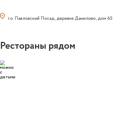
ocation_on
г.о. Павловский Посад, деревня Данилово, дом 65
Рестораны рядом
3