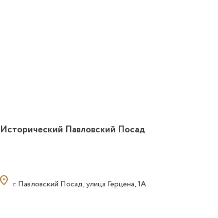
Исторический Павловский Посад
ocation_on
г. Павловский Посад, улица Герцена, 1А