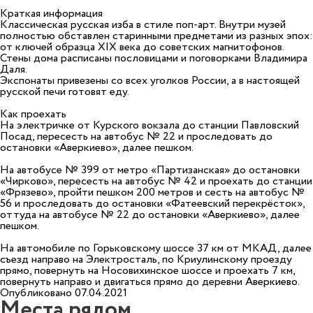
Краткая информация
Классическая русская изба в стиле поп-арт. Внутри музей
полностью обставлен старинными предметами из разных эпох:
от ключей образца XIX века до советских магнитофонов.
Стены дома расписаны пословицами и поговорками Владимира
Даля.
Экспонаты привезены со всех уголков России, а в настоящей
русской печи готовят еду.
Как проехать
На электричке от Курского вокзала до станции Павловский
Посад, пересесть на автобус № 22 и проследовать до
остановки «Аверкиево», далее пешком.
На автобусе № 399 от метро «Партизанская» до остановки
«Чирково», пересесть на автобус № 42 и проехать до станции
«Фрязево», пройти пешком 200 метров и сесть на автобус №
56 и проследовать до остановки «Фатеевский перекрёсток»,
оттуда на автобусе № 22 до остановки «Аверкиево», далее
пешком.
На автомобиле по Горьковскому шоссе 37 км от МКАД, далее
съезд направо на Электросталь, по Криулинскому проезду
прямо, повернуть на Носовихинское шоссе и проехать 7 км,
повернуть направо и двигаться прямо до деревни Аверкиево.
Опубликовано 07.04.2021
Места рядом