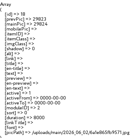
Array

(

    [id] => 18

    [prevPic] => 29823

    [mainPic] => 29824

    [mobilePic] => 

    [itemID] => 

    [itemClass] => 

    [imgClass] => 

    [shadow] => 0

    [alt] => 

    [link] => 

    [title] => 

    [en-title] => 

    [text] => 

    [preview] => 

    [en-preview] => 

    [en-text] => 

    [active] => 1

    [activeFrom] => 0000-00-00

    [activeTo] => 0000-00-00

    [moduleID] => 2

    [sort] => 0

    [duration] => 8000

    [linkTitle] => 

    [font] => 

    [picPath] => /uploads/main/2026_06_02/6a1e865fb9571.jpg
