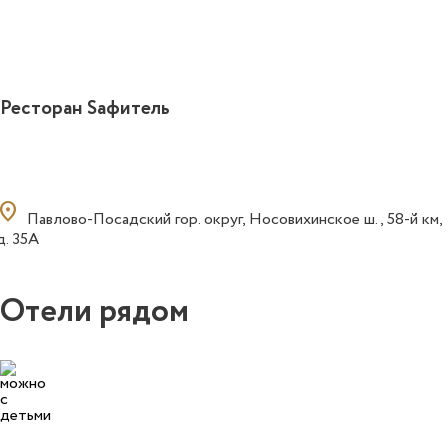
Ресторан Sафитель
ocation_on
Павлово-Посадский гор. округ, Носовихинское ш., 58-й км,
д. 35А
Отели рядом
1