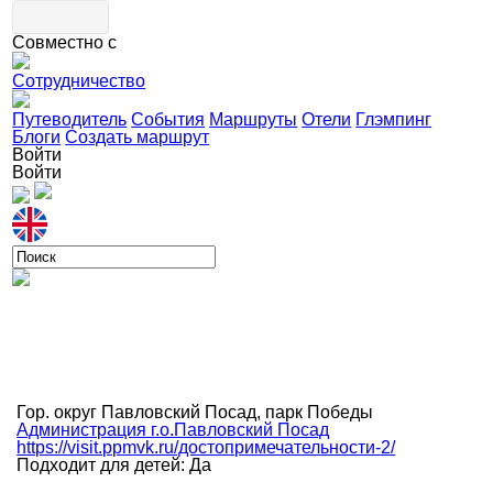
Совместно с
Сотрудничество
Путеводитель
События
Маршруты
Отели
Глэмпинг
Блоги
Создать маршрут
Войти
Войти
Гор. округ Павловский Посад, парк Победы
Администрация г.о.Павловский Посад
https://visit.ppmvk.ru/достопримечательности-2/
Подходит для детей: Да