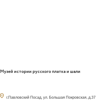
Музей истории русского платка и шали
ocation_on
г.Павловский Посад, ул. Большая Покровская, д.37