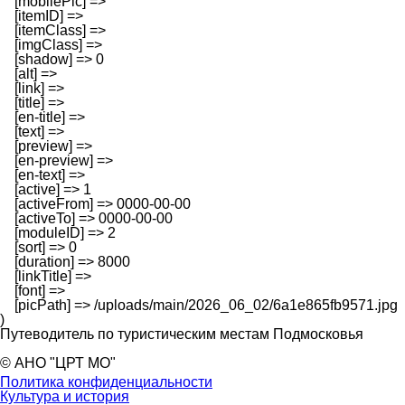
    [mobilePic] => 

    [itemID] => 

    [itemClass] => 

    [imgClass] => 

    [shadow] => 0

    [alt] => 

    [link] => 

    [title] => 

    [en-title] => 

    [text] => 

    [preview] => 

    [en-preview] => 

    [en-text] => 

    [active] => 1

    [activeFrom] => 0000-00-00

    [activeTo] => 0000-00-00

    [moduleID] => 2

    [sort] => 0

    [duration] => 8000

    [linkTitle] => 

    [font] => 

    [picPath] => /uploads/main/2026_06_02/6a1e865fb9571.jpg

Путеводитель по туристическим местам Подмосковья
© АНО "ЦРТ МО"
Политика конфиденциальности
Культура и история