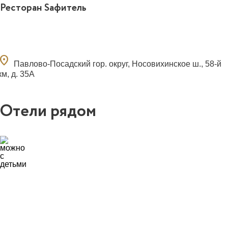
Ресторан Sафитель
ocation_on
Павлово-Посадский гор. округ, Носовихинское ш., 58-й
км, д. 35А
Отели рядом
1