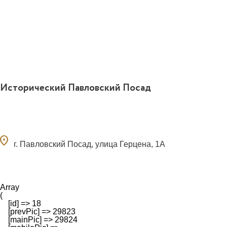
Исторический Павловский Посад
ocation_on
г. Павловский Посад, улица Герцена, 1А
Array

(

    [id] => 18

    [prevPic] => 29823

    [mainPic] => 29824
