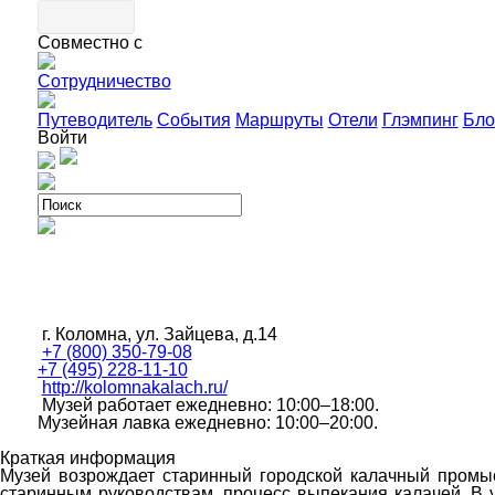
Совместно с
Сотрудничество
Путеводитель
События
Маршруты
Отели
Глэмпинг
Бло
Войти
г. Коломна, ул. Зайцева, д.14
+7 (800) 350-79-08
+7 (495) 228-11-10
http://kolomnakalach.ru/
Музей работает ежедневно: 10:00–18:00.
Музейная лавка ежедневно: 10:00–20:00.
Краткая информация
Музей возрождает старинный городской калачный промысе
старинным руководствам, процесс выпекания калачей. В у