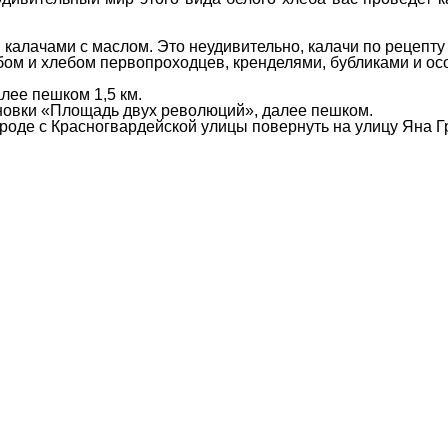
алачами с маслом. Это неудивительно, калачи по рецепту X
м и хлебом первопроходцев, кренделями, бубликами и осо
алее пешком 1,5 км.
ановки «Площадь двух революций», далее пешком.
оде с Красногвардейской улицы повернуть на улицу Яна Гр