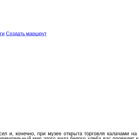
ги
Создать маршрут
л и, конечно, при музее открыта торговля калачами на 
дивительный мир этого вида белого хлеба вас проведет к