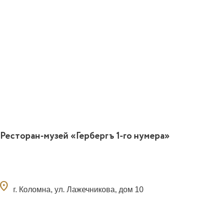
Ресторан-музей «Гербергъ 1-го нумера»
ocation_on
г. Коломна, ул. Лажечникова, дом 10