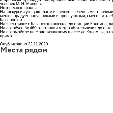
человек М. Н. Миляев.
Интересные факты
На экскурсии угощают чаем и свежевыпеченными горячими к
меню порадует папушниками и преснушками, смесным хлебо
Как проехать
На электричке с Казанского вокзала до станции Коломна, д
На автобусе № 460 от станции метро «Котельники» до ост
На автомобиле по Новорязанскому шоссе до Коломны, в гор
прямо.
Опубликовано 22.11.2020
Места рядом