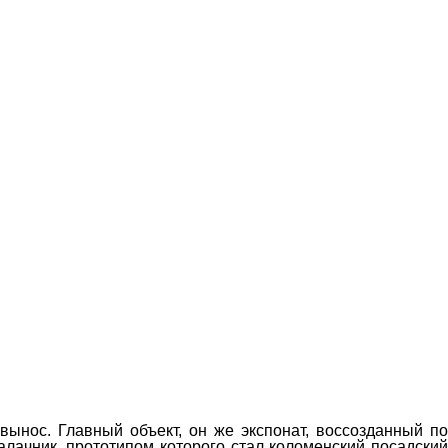
вынос. Главный объект, он же экспонат, воссозданный по
алачник, прототипом которого стал коломенский посадский