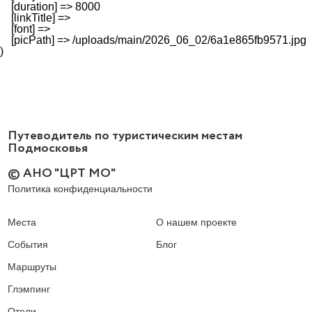
    [duration] => 8000

    [linkTitle] => 

    [font] => 

    [picPath] => /uploads/main/2026_06_02/6a1e865fb9571.jpg

Путеводитель по туристическим местам
Подмосковья
© АНО "ЦРТ МО"
Политика конфиденциальности
Места
О нашем проекте
События
Блог
Маршруты
Глэмпинг
Отели