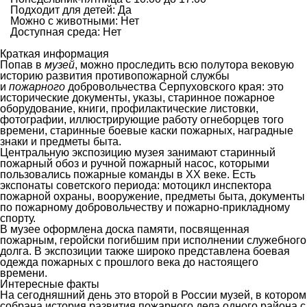
Подходит для детей: Да
Можно с животными: Нет
Доступная среда: Нет
Краткая информация
Попав в
музей
, можно проследить всю полутора вековую
историю развития противопожарной службы
и
пожарного
добровольчества Серпуховского края: это
исторические документы, указы, старинное пожарное
оборудование, книги, профилактические листовки,
фотографии, иллюстрирующие работу огнеборцев того
времени, старинные боевые каски пожарных, наградные
знаки и предметы быта.
Центральную экспозицию музея занимают старинный
пожарный обоз и ручной пожарный насос, которыми
пользовались пожарные команды в XX веке. Есть
экспонаты советского периода: мотоцикл инспектора
пожарной охраны, вооружение, предметы быта, документы
по пожарному добровольчеству и пожарно-прикладному
спорту.
В музее оформлена доска памяти, посвященная
пожарным, геройски погибшим при исполнении служебного
долга. В экспозиции также широко представлена боевая
одежда пожарных с прошлого века до настоящего
времени.
Интересные факты
На сегодняшний день это второй в России музей, в котором
собрана история развития пожарного дела одного района с