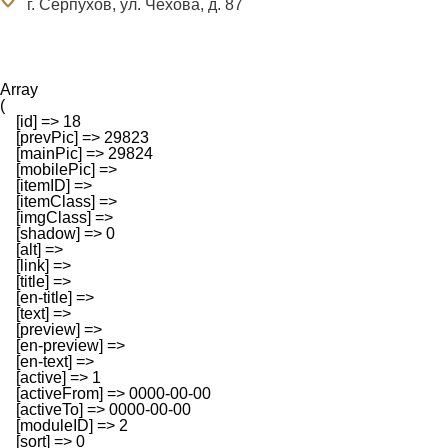
г. Серпухов, ул. Чехова, д. 87
Array

(

    [id] => 18

    [prevPic] => 29823

    [mainPic] => 29824

    [mobilePic] => 

    [itemID] => 

    [itemClass] => 

    [imgClass] => 

    [shadow] => 0

    [alt] => 

    [link] => 

    [title] => 

    [en-title] => 

    [text] => 

    [preview] => 

    [en-preview] => 

    [en-text] => 

    [active] => 1

    [activeFrom] => 0000-00-00

    [activeTo] => 0000-00-00

    [moduleID] => 2

    [sort] => 0
