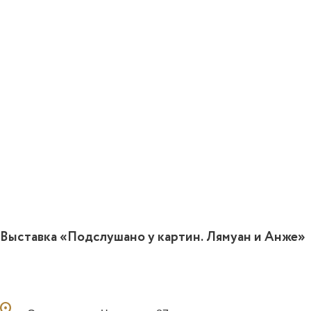
0
Выставка «Подслушано у картин. Лямуан и Анже»
ocation_on