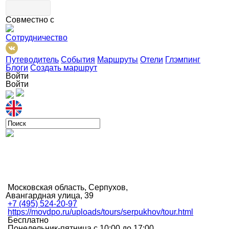
Совместно с
Сотрудничество
Путеводитель
События
Маршруты
Отели
Глэмпинг
Блоги
Создать маршрут
Войти
Войти
Московская область, Серпухов,
Авангардная улица, 39
+7 (495) 524-20-97
https://movdpo.ru/uploads/tours/serpukhov/tour.html
Бесплатно
Понедельник-пятница с 10:00 до 17:00