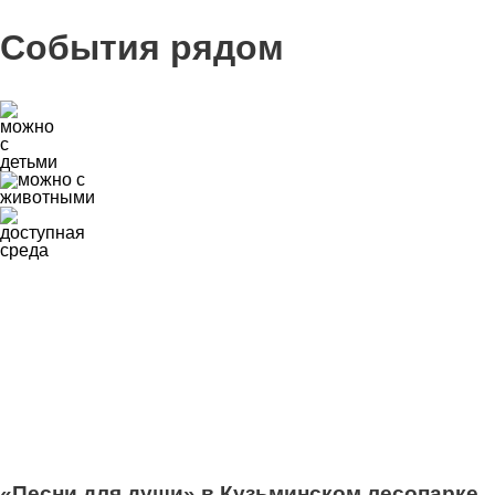
События рядом
0
«Песни для души» в Кузьминском лесопарке