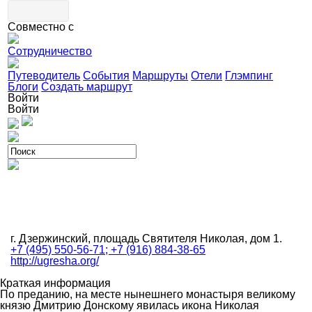
Совместно с
Сотрудничество
Путеводитель
События
Маршруты
Отели
Глэмпинг
Блоги
Создать маршрут
Войти
Войти
г. Дзержинский, площадь Святителя Николая, дом 1.
+7 (495) 550-56-71; +7 (916) 884-38-65
http://ugresha.org/
Краткая информация
По преданию, на месте нынешнего монастыря великому
князю Дмитрию Донскому явилась икона Николая