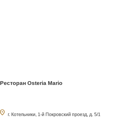
Ресторан Osteria Mario
ocation_on
г. Котельники, 1-й Покровский проезд, д. 5/1