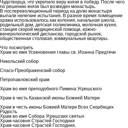
Чудотворца, что укрепило веру князя в победу. После чего
по решению князя был возведен монастырь.
В послереволюционный период на долю монастыря
выпали нелегкие испытания. В разное время помещение
храма использовалось как колония, начальная школа,
родильный дом, детская поликлиника, молочная кухня,
станция скорой медицинской помощи, кожно-
венерологический диспансер, городской рынок,
общественная столовая, коммунальные квартиры.
Что посмотреть
Храм во имя Усекновения главы св. Иоанна Предтечи
Никольский собор
Спасо-Преображенский собор
Петропавловский храм
Храм во имя преподобного Пимена Угрешского
Храм в честь Казанской иконы Божией Матери
Храм в честь иконы Божией Матери Всех Скорбящих
Радость
Храм во имя Собора Угрешских святых
Храм-часовня Страстей Господних
Храм-часовня Страстей Господних.