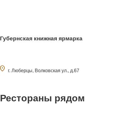
Губернская книжная ярмарка
ocation_on
г. Люберцы, Волковская ул., д.67
Рестораны рядом
0