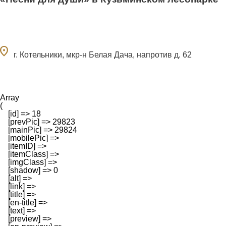
ocation_on
г. Котельники, мкр-н Белая Дача, напротив д. 62
Array

(

    [id] => 18

    [prevPic] => 29823

    [mainPic] => 29824

    [mobilePic] => 

    [itemID] => 

    [itemClass] => 

    [imgClass] => 

    [shadow] => 0

    [alt] => 

    [link] => 

    [title] => 

    [en-title] => 

    [text] => 

    [preview] => 
