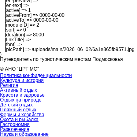
    [en-preview] => 

    [en-text] => 

    [active] => 1

    [activeFrom] => 0000-00-00

    [activeTo] => 0000-00-00

    [moduleID] => 2

    [sort] => 0

    [duration] => 8000

    [linkTitle] => 

    [font] => 

    [picPath] => /uploads/main/2026_06_02/6a1e865fb9571.jpg

Путеводитель по туристическим местам Подмосковья
© АНО "ЦРТ МО"
Политика конфиденциальности
Культура и история
Религия
Активный отдых
Красота и здоровье
Отдых на природе
Детский отдых
Пляжный отдых
Фермы и хозяйства
Охота и рыбалка
Гастрономия
Развлечения
Наука и образование