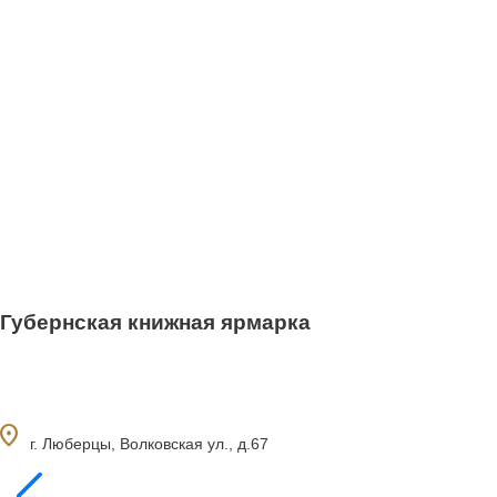
Губернская книжная ярмарка
ocation_on
г. Люберцы, Волковская ул., д.67