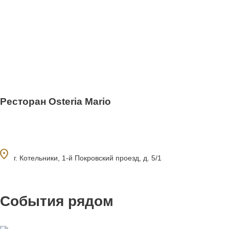
Ресторан Osteria Mario
ocation_on
г. Котельники, 1-й Покровский проезд, д. 5/1
События рядом